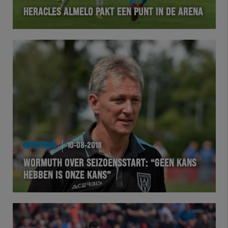
HERACLES ALMELO PAKT EEN PUNT IN DE ARENA
VOLHER
HERTEL
Natuurgras
Wedstrijd
Heracles
WEDSTRIJD
10-08-2018
BusinessClub
WORMUTH OVER SEIZOENSSTART: “GEEN KANS
HEBBEN IS ONZE KANS”
Foundation
Herakids