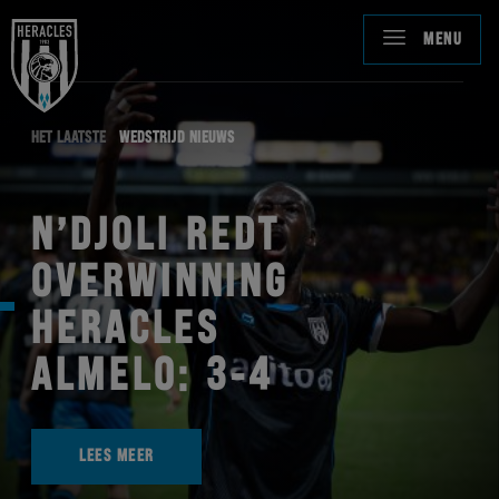
MENU
HET LAATSTE
WEDSTRIJD NIEUWS
N’DJOLI REDT
OVERWINNING
HERACLES
ALMELO: 3-4
LEES MEER