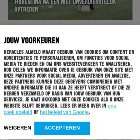
FIORENTINA NA EEN NIET ONVERDIENSTELIJK
OPTREDEN
JOUW VOORKEUREN
Heracles Almelo maakt gebruik van cookies om content en
advertenties te personaliseren, om functies voor social
media te bieden en om ons websiteverkeer te analyseren.
Ook delen we informatie over je gebruik van onze site met
onze partners voor social media, adverteren en analyse.
Deze partners kunnen deze gegevens combineren met
andere informatie die jij aan ze heeft verstrekt of die ze
WEDSTRIJD
01-08-2018
hebben verzameld op basis van jouw gebruik van hun
services. Je gaat akkoord met onze cookies als u onze
HERACLES ALMELO – JONG ROSENBORG BK IN
website blijft gebruiken. Lees er meer over in
ons
BEELD
cookiebeleid
of
het beleid van Google
.
WEIGEREN
ACCEPTEREN