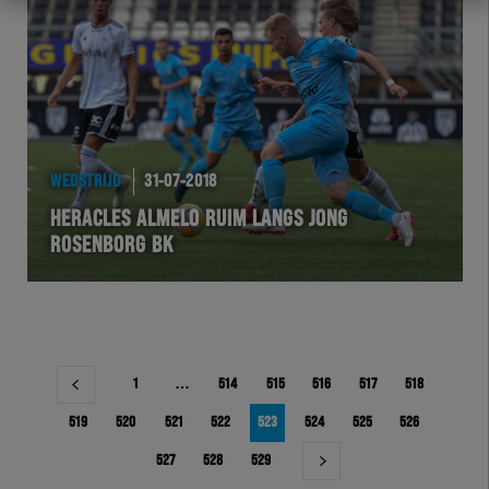
WEDSTRIJD
31-07-2018
HERACLES ALMELO RUIM LANGS JONG
ROSENBORG BK
Berichtnavigatie
1
…
514
515
516
517
518
519
520
521
522
523
524
525
526
527
528
529