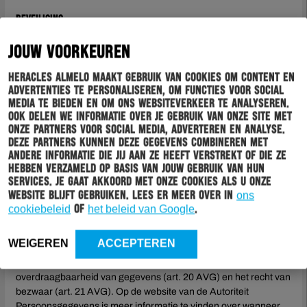
Beveiliging
Heracles Almelo is bekend met het belang van goede
JOUW VOORKEUREN
bescherming van de persoonlijke gegevens die aan haar door
haar supporters worden toevertrouwd. Heracles Almelo treft dan
Heracles Almelo maakt gebruik van cookies om content en
ook diverse administratieve, technische en fysieke maatregelen
advertenties te personaliseren, om functies voor social
om verlies, diefstal of misbruik zo veel als mogelijk te
media te bieden en om ons websiteverkeer te analyseren.
voorkomen. Heracles Almelo streeft ernaar om de AVG zo goed
Ook delen we informatie over je gebruik van onze site met
onze partners voor social media, adverteren en analyse.
als mogelijk na te leven.
Deze partners kunnen deze gegevens combineren met
Uw privacyrechten
andere informatie die jij aan ze heeft verstrekt of die ze
hebben verzameld op basis van jouw gebruik van hun
Op basis van de Algemene Verordening Gegevensbescherming
services. Je gaat akkoord met onze cookies als u onze
(hierna: “AVG”) heeft u een aantal rechten. U heeft het recht om
website blijft gebruiken. Lees er meer over in
ons
BVO te verzoeken om inzage (art 15 AVG) van en rectificatie
cookiebeleid
of
het beleid van Google
.
(art. 16 AVG) of verwijdering van uw persoonsgegevens (art. 17
AVG). Ook heeft u het recht om BVO te verzoeken om beperking
WEIGEREN
ACCEPTEREN
van de verwerking van persoonsgegevens (art. 18 AVG). Onder
bepaalde omstandigheden heeft u ook recht op
overdraagbaarheid van gegevens (art. 20 AVG) en het recht van
bezwaar (art. 21 AVG). Op de website van de Autoriteit
Persoonsgegevens is meer informatie te vinden over wanneer