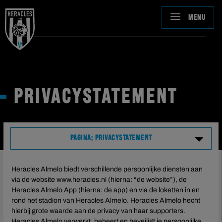
MENU
PRIVACYSTATEMENT
PAGINA: PRIVACYSTATEMENT
Cookies
Heracles Almelo biedt verschillende persoonlijke diensten aan
via de website www.heracles.nl (hierna: “de website”), de
Heracles Almelo App (hierna: de app) en via de loketten in en
Privacystatement
rond het stadion van Heracles Almelo. Heracles Almelo hecht
hierbij grote waarde aan de privacy van haar supporters.
Heracles Almelo verwerkt, beheert en beveiligt je persoonlijke