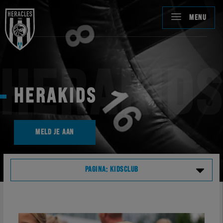
MENU
HERAKIDS
HERAKIDS
MELD JE AAN
PAGINA: KIDSCLUB
Nieuws