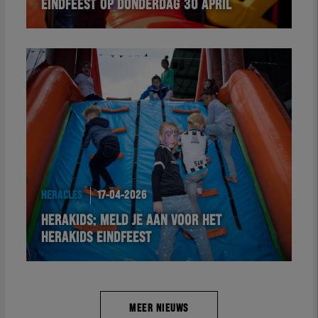
EINDFEEST OP DONDERDAG 30 APRIL
HERACLES
17-04-2026
HERAKIDS: MELD JE AAN VOOR HET
HERAKIDS EINDFEEST
MEER NIEUWS