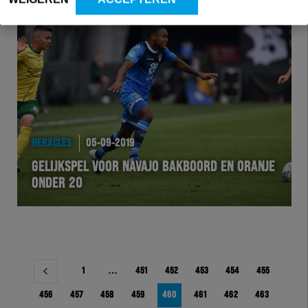
HERACLES
05-09-2019
GELIJKSPEL VOOR NAVAJO BAKBOORD EN ORANJE
ONDER 20
Berichtnavigatie
1
…
451
452
453
454
455
456
457
458
459
460
461
462
463