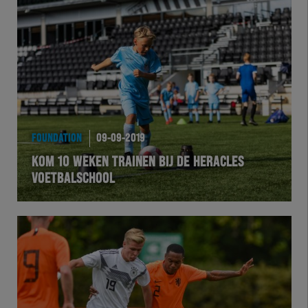
Herakids
Team Zwart Wit
Futsal
eSports
FOUNDATION
09-09-2019
Academie
KOM 10 WEKEN TRAINEN BIJ DE HERACLES
VOETBALSCHOOL