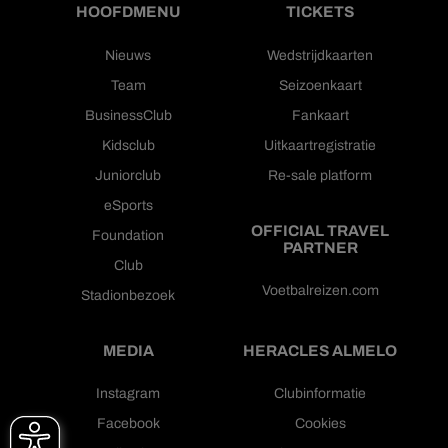
HOOFDMENU
TICKETS
Nieuws
Wedstrijdkaarten
Team
Seizoenkaart
BusinessClub
Fankaart
Kidsclub
Uitkaartregistratie
Juniorclub
Re-sale platform
eSports
OFFICIAL TRAVEL
Foundation
PARTNER
Club
Voetbalreizen.com
Stadionbezoek
MEDIA
HERACLES ALMELO
Instagram
Clubinformatie
Facebook
Cookies