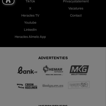
TikTok
Privacystatement
X
Vacatures
Heracles TV
Contact
Youtube
LinkedIn
Heracles Almelo App
ADVERTENTIES