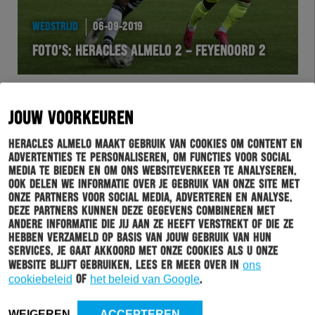
WEDSTRIJD
06-09-2019
FOTO’S: HERACLES ALMELO 2 – FEYENOORD 2
JOUW VOORKEUREN
Heracles Almelo maakt gebruik van cookies om content en
advertenties te personaliseren, om functies voor social
media te bieden en om ons websiteverkeer te analyseren.
Ook delen we informatie over je gebruik van onze site met
onze partners voor social media, adverteren en analyse.
Deze partners kunnen deze gegevens combineren met
andere informatie die jij aan ze heeft verstrekt of die ze
hebben verzameld op basis van jouw gebruik van hun
services. Je gaat akkoord met onze cookies als u onze
HERACLES
06-09-2019
website blijft gebruiken. Lees er meer over in
ons
MAURO JUNIOR WINT MET BRAZILIË ONDER 23
cookiebeleid
of
het beleid van Google
.
WEIGEREN
ACCEPTEREN