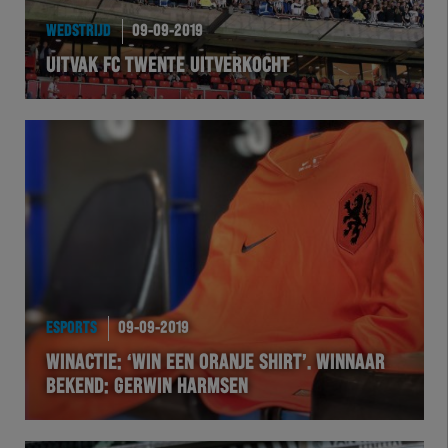
EXCHER
WEDSTRIJD
09-09-2019
UITVAK FC TWENTE UITVERKOCHT
VOLHER
HERTEL
Natuurgras
Wedstrijd
Heracles
ESPORTS
09-09-2019
BusinessClub
WINACTIE: ‘WIN EEN ORANJE SHIRT’. WINNAAR
BEKEND: GERWIN HARMSEN
Foundation