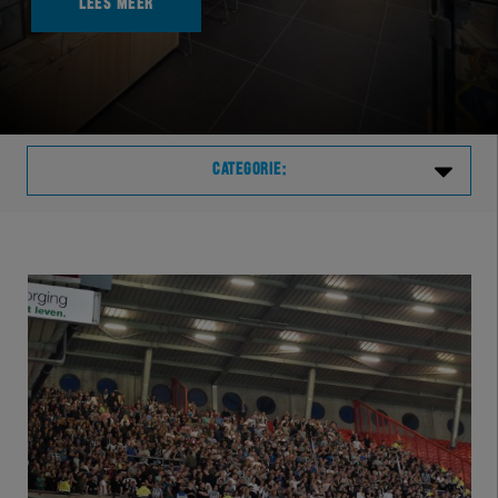
LEES MEER
CATEGORIE:
Laatste
VVVHER
TELHER
HERVOL
HEREXC