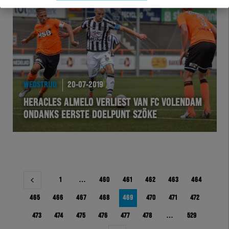
WEDSTRIJD
20-07-2019
HERACLES ALMELO VERLIEST VAN FC VOLENDAM
ONDANKS EERSTE DOELPUNT SZÖKE
Berichtnavigatie
1
…
460
461
462
463
464
465
466
467
468
469
470
471
472
473
474
475
476
477
478
…
529