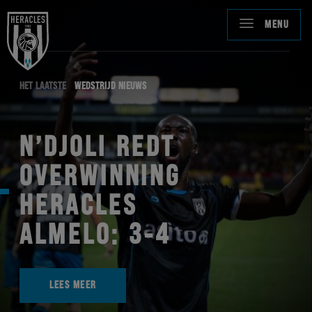
MENU
HET LAATSTE
WEDSTRIJD NIEUWS
N’DJOLI REDT
OVERWINNING
HERACLES
ALMELO: 3-4
LEES MEER