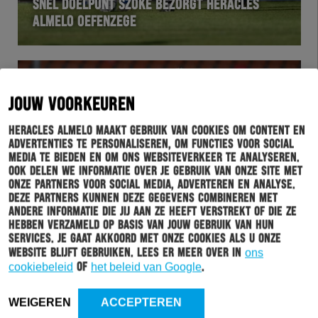
SNEL DOELPUNT SZÖKE BEZORGT HERACLES
ALMELO OEFENZEGE
JOUW VOORKEUREN
Heracles Almelo maakt gebruik van cookies om content en
advertenties te personaliseren, om functies voor social
media te bieden en om ons websiteverkeer te analyseren.
Ook delen we informatie over je gebruik van onze site met
onze partners voor social media, adverteren en analyse.
Deze partners kunnen deze gegevens combineren met
andere informatie die jij aan ze heeft verstrekt of die ze
hebben verzameld op basis van jouw gebruik van hun
WEDSTRIJD
20-07-2019
services. Je gaat akkoord met onze cookies als u onze
FOTO’S: FC VOLENDAM – HERACLES ALMELO
website blijft gebruiken. Lees er meer over in
ons
cookiebeleid
of
het beleid van Google
.
WEIGEREN
ACCEPTEREN