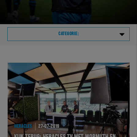
CATEGORIE:
Laatste
VVVHER
TELHER
HERVOL
HEREXC
HERACLES
27-07-2019
EXCHER