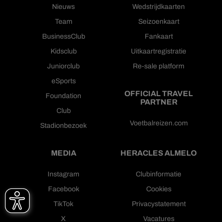
Nieuws
Wedstrijdkaarten
Team
Seizoenkaart
BusinessClub
Fankaart
Kidsclub
Uitkaartregistratie
Juniorclub
Re-sale platform
eSports
OFFICIAL TRAVEL
Foundation
PARTNER
Club
Voetbalreizen.com
Stadionbezoek
MEDIA
HERACLES ALMELO
Instagram
Clubinformatie
Facebook
Cookies
TikTok
Privacystatement
X
Vacatures