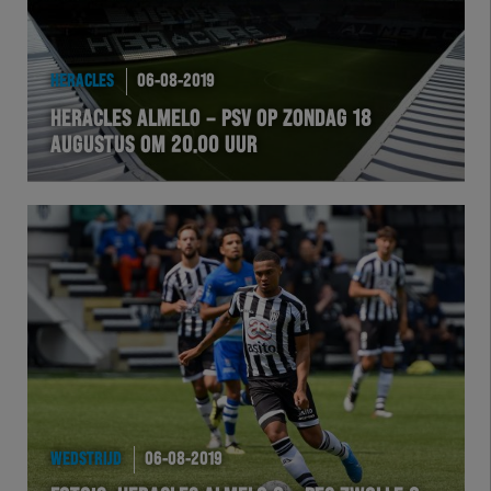
HERACLES
06-08-2019
HERACLES ALMELO – PSV OP ZONDAG 18
AUGUSTUS OM 20.00 UUR
WEDSTRIJD
06-08-2019