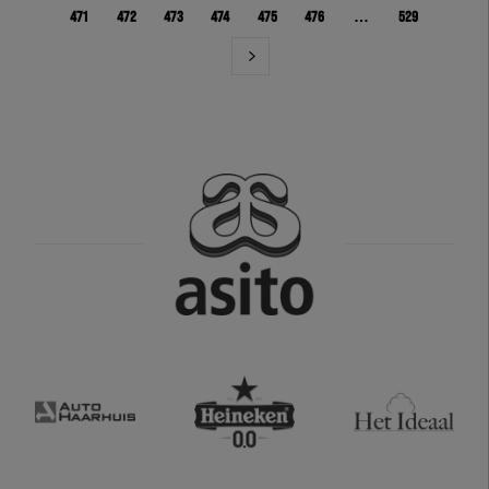
471
472
473
474
475
476
…
529