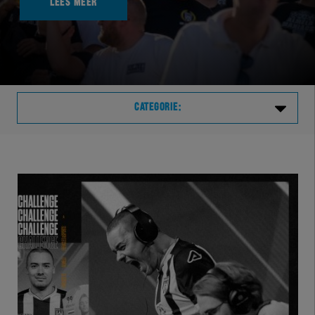
LEES MEER
CATEGORIE:
Laatste
VVVHER
TELHER
HERVOL
HEREXC