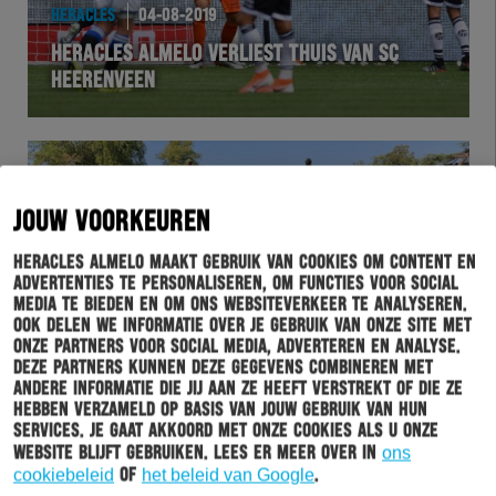
HERACLES
04-08-2019
HERACLES ALMELO VERLIEST THUIS VAN SC
HEERENVEEN
JOUW VOORKEUREN
Heracles Almelo maakt gebruik van cookies om content en
advertenties te personaliseren, om functies voor social
media te bieden en om ons websiteverkeer te analyseren.
Ook delen we informatie over je gebruik van onze site met
onze partners voor social media, adverteren en analyse.
Deze partners kunnen deze gegevens combineren met
ESPORTS
02-08-2019
andere informatie die jij aan ze heeft verstrekt of die ze
WINNAARS HERACLES ESPORTS: FIND US!
hebben verzameld op basis van jouw gebruik van hun
services. Je gaat akkoord met onze cookies als u onze
BEKEND
website blijft gebruiken. Lees er meer over in
ons
cookiebeleid
of
het beleid van Google
.