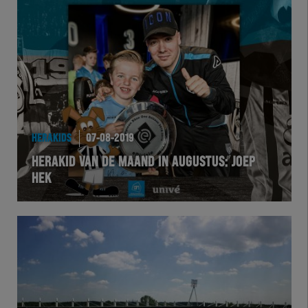
Herakids
Team Zwart Wit
Futsal
eSports
HERAKIDS
07-08-2019
Academie
HERAKID VAN DE MAAND IN AUGUSTUS: JOEP
HEK