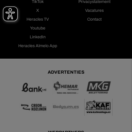
TikTok
Privacystatement
X
Vacatures
Heracles TV
Contact
Youtube
LinkedIn
Heracles Almelo App
ADVERTENTIES