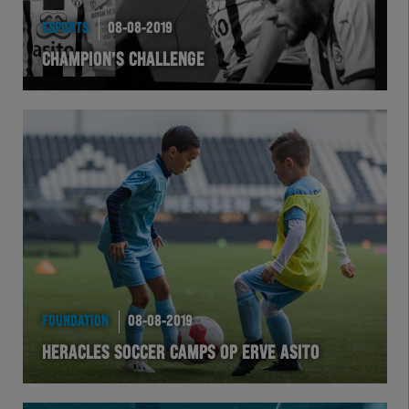
EXCHER
ESPORTS
08-08-2019
CHAMPION’S CHALLENGE
VOLHER
HERTEL
Natuurgras
Wedstrijd
Heracles
BusinessClub
FOUNDATION
08-08-2019
HERACLES SOCCER CAMPS OP ERVE ASITO
Foundation