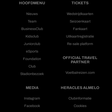
HOOFDMENU
TICKETS
Nieuws
Wedstrijdkaarten
Team
Seizoenkaart
BusinessClub
Fankaart
Kidsclub
Uitkaartregistratie
Juniorclub
Re-sale platform
eSports
OFFICIAL TRAVEL
Foundation
PARTNER
Club
Voetbalreizen.com
Stadionbezoek
MEDIA
HERACLES ALMELO
Instagram
Clubinformatie
Facebook
Cookies