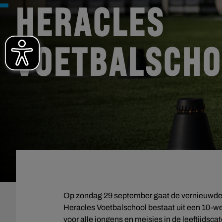
HERACLES
VOETBALSCHO
Op zondag 29 september gaat de vernieuwde 
Heracles Voetbalschool bestaat uit een 10-we
voor alle jongens en meisjes in de leeftijdscat