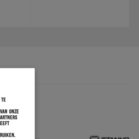
 te
 van onze
partners
heeft
ruiken.