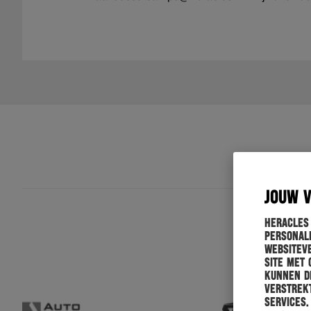
JOUW 
Heracles
personali
websiteve
site met 
kunnen de
verstrekt
services.