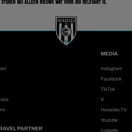
 sturen wij alleen nieuws wat voor jou relevant is.
MEDIA
ten
Instagram
Facebook
TikTok
ratie
X
orm
Heracles TV
Youtube
TRAVEL PARTNER
LinkedIn