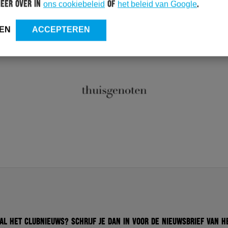
meer over in
ons cookiebeleid
of
het beleid van Google
.
EN
ACCEPTEREN
 al het clubnieuws? Schrijf je dan in voor de nieuwsbrief van H