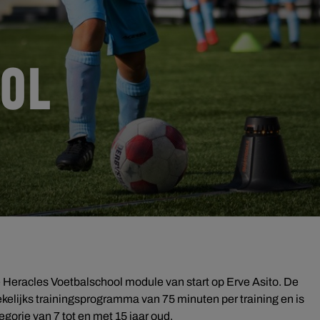
OL
Heracles Voetbalschool module van start op Erve Asito. De
kelijks trainingsprogramma van 75 minuten per training en is
egorie van 7 tot en met 15 jaar oud.