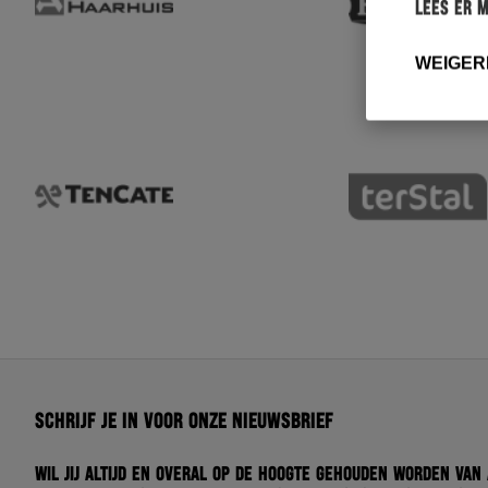
Lees er 
WEIGER
Schrijf je in voor onze nieuwsbrief
Wil jij altijd en overal op de hoogte gehouden worden van