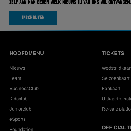
zelf aan kan geven welk nieuws jij van ons wil ontvangen,
INSCHRIJVEN
HOOFDMENU
TICKETS
Nieuws
Wedstrijdkaar
Team
Seizoenkaart
BusinessClub
Fankaart
Kidsclub
Uitkaartregist
Juniorclub
Re-sale platf
eSports
OFFICIAL 
Foundation