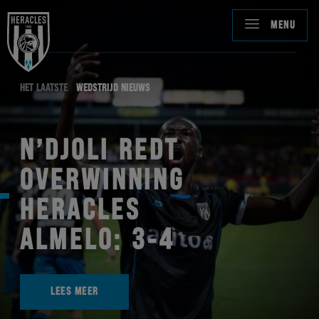
MENU
HET LAATSTE
WEDSTRIJD NIEUWS
N’DJOLI REDT
OVERWINNING
HERACLES
ALMELO: 3-4
LEES MEER