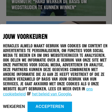
WORMUTH: “HARD WERKEN DE BASIS OM
WEDSTRIJDEN TE KUNNEN WINNEN”
JOUW VOORKEUREN
Heracles Almelo maakt gebruik van cookies om content en
advertenties te personaliseren, om functies voor social
media te bieden en om ons websiteverkeer te analyseren.
Ook delen we informatie over je gebruik van onze site met
onze partners voor social media, adverteren en analyse.
Deze partners kunnen deze gegevens combineren met
BUSINESSCLUB
29-11-2019
andere informatie die jij aan ze heeft verstrekt of die ze
hebben verzameld op basis van jouw gebruik van hun
DE WEDSTRIJDSPONSOR: TOTAL ALMELO &
services. Je gaat akkoord met onze cookies als u onze
WIERDEN
website blijft gebruiken. Lees er meer over in
ons
cookiebeleid
of
het beleid van Google
.
WEIGEREN
ACCEPTEREN