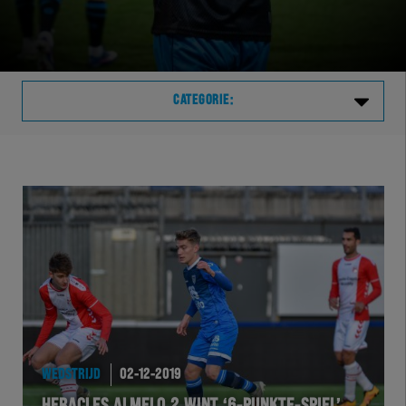
CATEGORIE:
Laatste
VVVHER
TELHER
HERVOL
HEREXC
WEDSTRIJD
02-12-2019
EXCHER