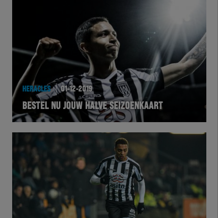
Team Zwart Wit
Futsal
eSports
Academie
HERACLES
01-12-2019
BESTEL NU JOUW HALVE SEIZOENKAART