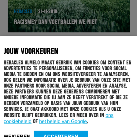
HERACLES
21-11-2019
RACISME? DAN VOETBALLEN WE NIET
JOUW VOORKEUREN
Heracles Almelo maakt gebruik van cookies om content en
advertenties te personaliseren, om functies voor social
media te bieden en om ons websiteverkeer te analyseren.
Ook delen we informatie over je gebruik van onze site met
onze partners voor social media, adverteren en analyse.
Deze partners kunnen deze gegevens combineren met
andere informatie die jij aan ze heeft verstrekt of die ze
hebben verzameld op basis van jouw gebruik van hun
services. Je gaat akkoord met onze cookies als u onze
BUSINESSCLUB
21-11-2019
website blijft gebruiken. Lees er meer over in
ons
FOTO’S: BELEEF ZWART-WIT
cookiebeleid
of
het beleid van Google
.
WEIGEREN
ACCEPTEREN