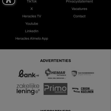
TikTok
Privacystatement
X
Vacatures
Heracles TV
Contact
Youtube
LinkedIn
Heracles Almelo App
ADVERTENTIES