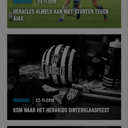
WEDSTRIJD
23-11-2019
EXCHER
HERACLES ALMELO KAN NIET STUNTEN TEGEN
AJAX
VOLHER
HERTEL
Natuurgras
Wedstrijd
Heracles
BusinessClub
HERAKIDS
22-11-2019
KOM NAAR HET HERAKIDS SINTERKLAASFEEST
Foundation