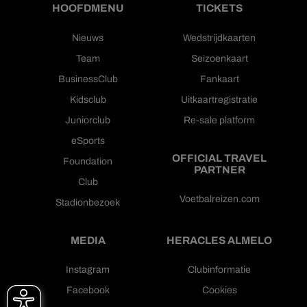
HOOFDMENU
TICKETS
Nieuws
Wedstrijdkaarten
Team
Seizoenkaart
BusinessClub
Fankaart
Kidsclub
Uitkaartregistratie
Juniorclub
Re-sale platform
eSports
OFFICIAL TRAVEL
Foundation
PARTNER
Club
Voetbalreizen.com
Stadionbezoek
MEDIA
HERACLES ALMELO
Instagram
Clubinformatie
Facebook
Cookies