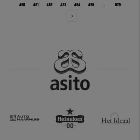
450
451
452
453
454
455
…
529