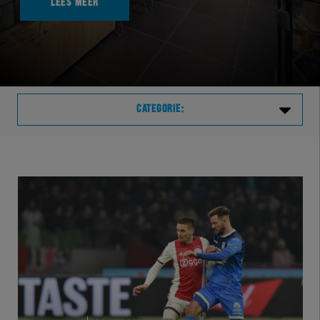
LEES MEER
CATEGORIE:
Laatste
VVVHER
TELHER
HERVOL
HEREXC