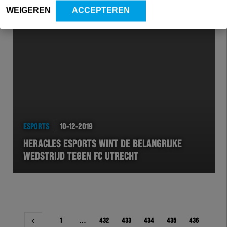
WEIGEREN
ACCEPTEREN
ESPORTS
10-12-2019
HERACLES ESPORTS WINT DE BELANGRIJKE
WEDSTRIJD TEGEN FC UTRECHT
Berichtnavigatie
1
…
432
433
434
435
436