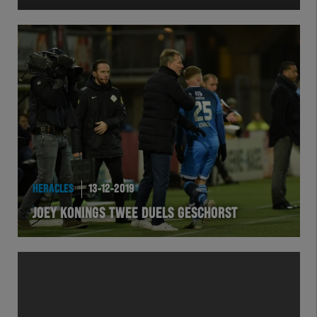
Herakids
Team Zwart Wit
Futsal
eSports
Academie
HERACLES
13-12-2019
JOEY KONINGS TWEE DUELS GESCHORST