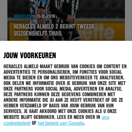
HERACLES
11-12-2019
HERACLES ALMELO 2 BEGINT TWEEDE
SEIZOENSHELFT THUIS
JOUW VOORKEUREN
Heracles Almelo maakt gebruik van cookies om content en
advertenties te personaliseren, om functies voor social
media te bieden en om ons websiteverkeer te analyseren.
Ook delen we informatie over je gebruik van onze site met
onze partners voor social media, adverteren en analyse.
Deze partners kunnen deze gegevens combineren met
andere informatie die jij aan ze heeft verstrekt of die ze
hebben verzameld op basis van jouw gebruik van hun
services. Je gaat akkoord met onze cookies als u onze
website blijft gebruiken. Lees er meer over in
ons
ESPORTS
11-12-2019
cookiebeleid
of
het beleid van Google
.
TWEEDE VERLIES VOOR HERACLES ESPORTS