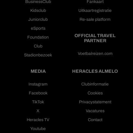
BusinessClub
Fankaart
Kidsclub
Uitkaartregistratie
Juniorclub
Re-sale platform
eSports
OFFICIAL TRAVEL
Foundation
PARTNER
Club
Voetbalreizen.com
Stadionbezoek
MEDIA
HERACLES ALMELO
Instagram
Clubinformatie
Facebook
Cookies
TikTok
Privacystatement
X
Vacatures
Heracles TV
Contact
Youtube