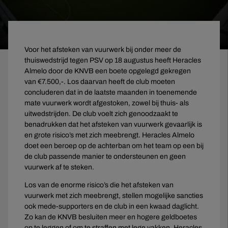
Voor het afsteken van vuurwerk bij onder meer de
thuiswedstrijd tegen PSV op 18 augustus heeft Heracles
Almelo door de KNVB een boete opgelegd gekregen
van €7.500,-. Los daarvan heeft de club moeten
concluderen dat in de laatste maanden in toenemende
mate vuurwerk wordt afgestoken, zowel bij thuis- als
uitwedstrijden. De club voelt zich genoodzaakt te
benadrukken dat het afsteken van vuurwerk gevaarlijk is
en grote risico’s met zich meebrengt. Heracles Almelo
doet een beroep op de achterban om het team op een bij
de club passende manier te ondersteunen en geen
vuurwerk af te steken.
Los van de enorme risico’s die het afsteken van
vuurwerk met zich meebrengt, stellen mogelijke sancties
ook mede-supporters en de club in een kwaad daglicht.
Zo kan de KNVB besluiten meer en hogere geldboetes
op te leggen of om te straffen met lege vakken. Heracles