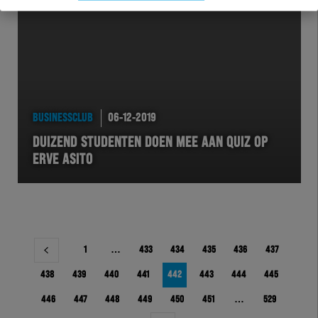
BUSINESSCLUB
06-12-2019
DUIZEND STUDENTEN DOEN MEE AAN QUIZ OP
ERVE ASITO
Berichtnavigatie
1
…
433
434
435
436
437
438
439
440
441
442
443
444
445
446
447
448
449
450
451
…
529