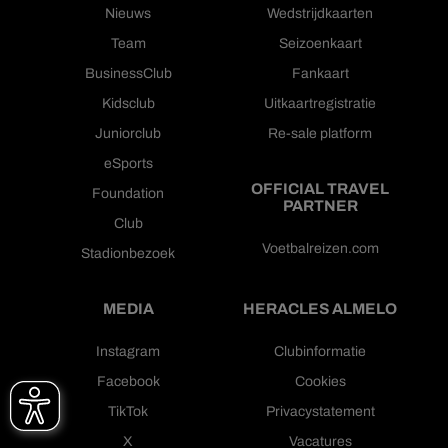
Nieuws
Wedstrijdkaarten
Team
Seizoenkaart
BusinessClub
Fankaart
Kidsclub
Uitkaartregistratie
Juniorclub
Re-sale platform
eSports
OFFICIAL TRAVEL
Foundation
PARTNER
Club
Voetbalreizen.com
Stadionbezoek
MEDIA
HERACLES ALMELO
Instagram
Clubinformatie
Facebook
Cookies
TikTok
Privacystatement
X
Vacatures