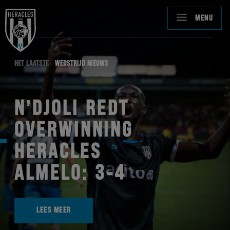
MENU
HET LAATSTE
WEDSTRIJD NIEUWS
N’DJOLI REDT
OVERWINNING
HERACLES
ALMELO: 3-4
LEES MEER