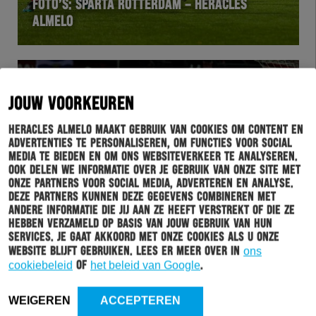
FOTO’S: SPARTA ROTTERDAM – HERACLES
ALMELO
JOUW VOORKEUREN
Heracles Almelo maakt gebruik van cookies om content en
advertenties te personaliseren, om functies voor social
media te bieden en om ons websiteverkeer te analyseren.
Ook delen we informatie over je gebruik van onze site met
onze partners voor social media, adverteren en analyse.
Deze partners kunnen deze gegevens combineren met
WEDSTRIJD
08-12-2019
andere informatie die jij aan ze heeft verstrekt of die ze
hebben verzameld op basis van jouw gebruik van hun
SPARTA ROTTERDAM EN HERACLES ALMELO
services. Je gaat akkoord met onze cookies als u onze
SCOREN NIET
website blijft gebruiken. Lees er meer over in
ons
cookiebeleid
of
het beleid van Google
.
WEIGEREN
ACCEPTEREN