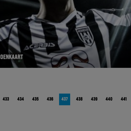
IZOENKAART
433
434
435
436
437
438
439
440
441