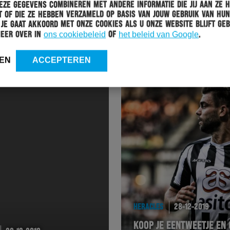
ze gegevens combineren met andere informatie die jij aan ze 
 of die ze hebben verzameld op basis van jouw gebruik van hun
 Je gaat akkoord met onze cookies als u onze website blijft geb
HERACLES
01-01-2020
meer over in
ons cookiebeleid
of
het beleid van Google
.
DONDERDAGMIDDAG EERSTE TRAINING 2020
EN
ACCEPTEREN
HERACLES
28-12-2019
KOOP JE EENTWEETJE EN