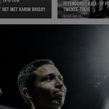
29-12-2019
FEYENOORD-, AJAX- OF F
 HET MET KARIM BRIDJI?
TWENTE-THUIS