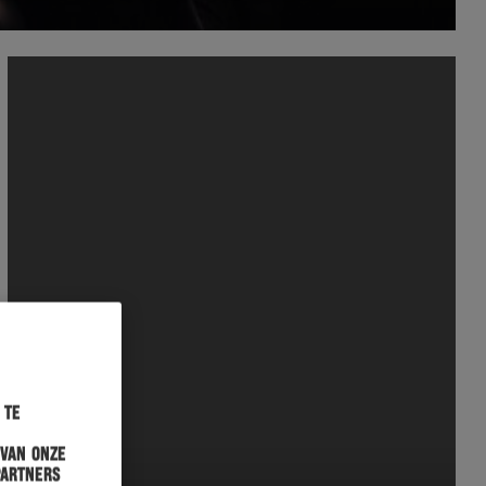
 te
 van onze
partners