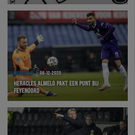
Herakids
Team Zwart Wit
Futsal
eSports
WEDSTRIJD
06-12-2020
Academie
HERACLES ALMELO PAKT EEN PUNT BIJ
FEYENOORD