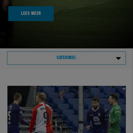
LEES MEER
CATEGORIE:
Laatste
VVVHER
TELHER
HERVOL