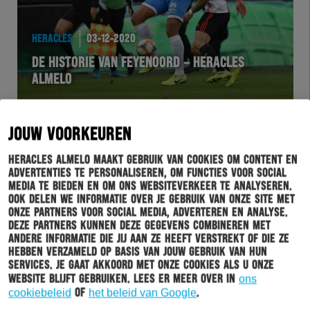
HERACLES
03-12-2020
DE HISTORIE VAN FEYENOORD – HERACLES
ALMELO
JOUW VOORKEUREN
Heracles Almelo maakt gebruik van cookies om content en
advertenties te personaliseren, om functies voor social
media te bieden en om ons websiteverkeer te analyseren.
Ook delen we informatie over je gebruik van onze site met
onze partners voor social media, adverteren en analyse.
Deze partners kunnen deze gegevens combineren met
andere informatie die jij aan ze heeft verstrekt of die ze
hebben verzameld op basis van jouw gebruik van hun
BUSINESSCLUB
03-12-2020
services. Je gaat akkoord met onze cookies als u onze
website blijft gebruiken. Lees er meer over in
ons
KICK-OFF HERACLES BUSINESS BOXING CLUB EEN
cookiebeleid
of
het beleid van Google
.
SUCCES