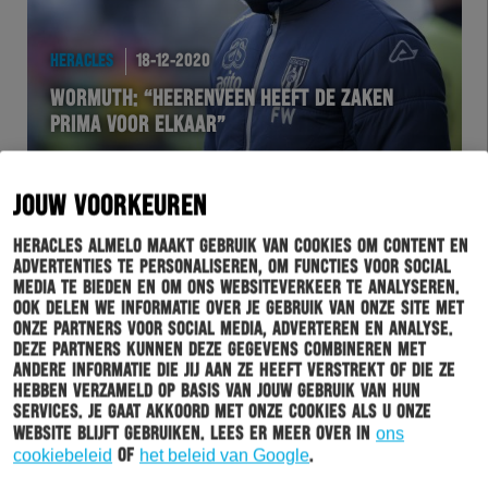
HERACLES
18-12-2020
WORMUTH: “HEERENVEEN HEEFT DE ZAKEN
PRIMA VOOR ELKAAR”
JOUW VOORKEUREN
Heracles Almelo maakt gebruik van cookies om content en
advertenties te personaliseren, om functies voor social
media te bieden en om ons websiteverkeer te analyseren.
Ook delen we informatie over je gebruik van onze site met
onze partners voor social media, adverteren en analyse.
Deze partners kunnen deze gegevens combineren met
andere informatie die jij aan ze heeft verstrekt of die ze
HERACLES
18-12-2020
hebben verzameld op basis van jouw gebruik van hun
services. Je gaat akkoord met onze cookies als u onze
BLACK & WHITE WEEKS: ASITO’S
website blijft gebruiken. Lees er meer over in
ons
HORECAVOUCHER IN JOUW HERACLES
cookiebeleid
of
het beleid van Google
.
MAGAZINE?