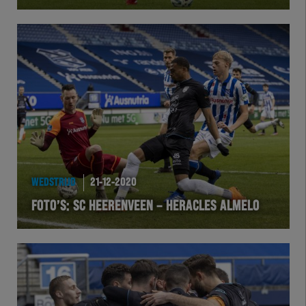
Herakids
Team Zwart Wit
Futsal
eSports
Academie
WEDSTRIJD
21-12-2020
FOTO’S: SC HEERENVEEN – HERACLES ALMELO