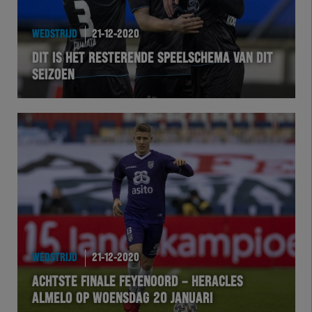
HEREXC
WEDSTRIJD
21-12-2020
EXCHER
DIT IS HET RESTERENDE SPEELSCHEMA VAN DIT
SEIZOEN
VOLHER
HERTEL
Natuurgras
Wedstrijd
Heracles
WEDSTRIJD
21-12-2020
BusinessClub
ACHTSTE FINALE FEYENOORD – HERACLES
ALMELO OP WOENSDAG 20 JANUARI
Foundation