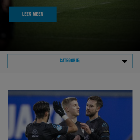
LEES MEER
CATEGORIE:
Laatste
VVVHER
TELHER
HERVOL