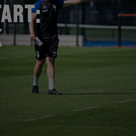
ART:
K