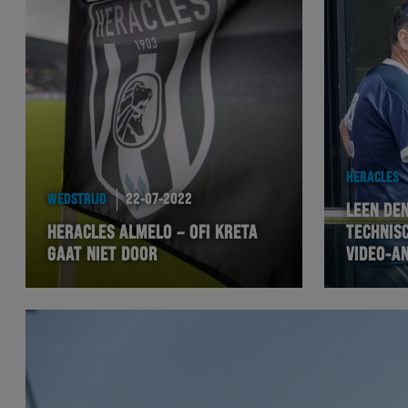
HERACLES
WEDSTRIJD
22-07-2022
LEEN DE
HERACLES ALMELO – OFI KRETA
TECHNISC
GAAT NIET DOOR
VIDEO-A