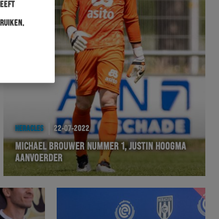
heeft
ruiken.
HERACLES
22-07-2022
MICHAEL BROUWER NUMMER 1, JUSTIN HOOGMA
AANVOERDER