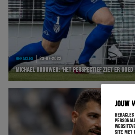
HERACLES
23-07-2022
MICHAEL BROUWER: ‘HET PERSPECTIEF ZIET ER GOED 
JOUW 
Heracles
personali
websiteve
site met 