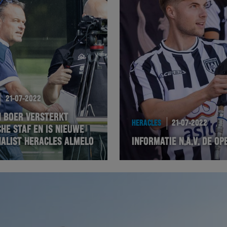
21-07-2022
N BOER VERSTERKT
HERACLES
21-07-2022
HE STAF EN IS NIEUWE
NALIST HERACLES ALMELO
INFORMATIE N.A.V. DE OP