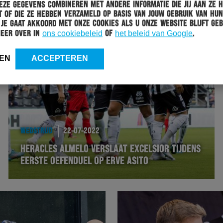
ze gegevens combineren met andere informatie die jij aan ze 
 of die ze hebben verzameld op basis van jouw gebruik van hun
 Je gaat akkoord met onze cookies als u onze website blijft geb
meer over in
ons cookiebeleid
of
het beleid van Google
.
EN
ACCEPTEREN
WEDSTRIJD
22-07-2022
HERACLES ALMELO VERSLAAT EXCELSIOR TIJDENS
EERSTE OEFENDUEL OP ERVE ASITO