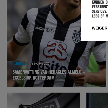
kunnen de
verstrekt
services.
Lees er 
WEIGER
HERACLES
22-07-2022
SAMENVATTING VAN HERACLES ALMELO –
EXCELSIOR ROTTERDAM