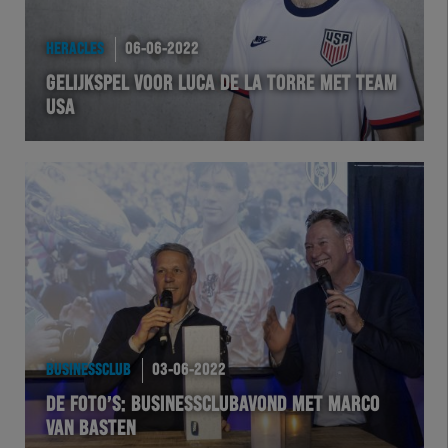
HEREXC
HERACLES
06-06-2022
EXCHER
GELIJKSPEL VOOR LUCA DE LA TORRE MET TEAM
USA
VOLHER
HERTEL
Natuurgras
Wedstrijd
Heracles
BUSINESSCLUB
03-06-2022
BusinessClub
DE FOTO’S: BUSINESSCLUBAVOND MET MARCO
VAN BASTEN
Foundation