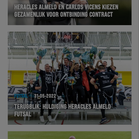
HERACLES ALMELO EN CARLOS VICENS KIEZEN
GEZAMENLIJK VOOR ONTBINDING CONTRACT
FUTSAL
31-05-2022
TERUGBLIK: HULDIGING HERACLES ALMELO
FUTSAL