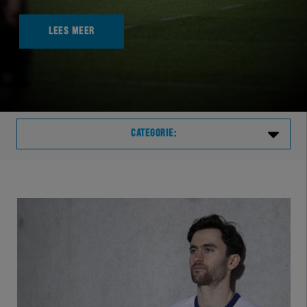
LEES MEER
CATEGORIE:
Laatste
VVVHER
TELHER
HERVOL