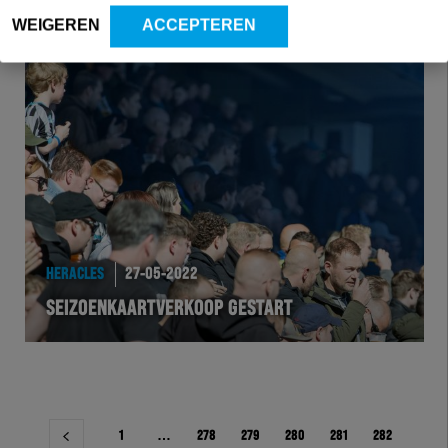
WEIGEREN
ACCEPTEREN
HERACLES
27-05-2022
SEIZOENKAARTVERKOOP GESTART
Berichtnavigatie
1
…
278
279
280
281
282