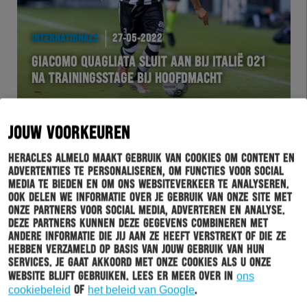
INTERNATIONALS
27-05-2022
GIACOMO QUAGLIATA SLUIT AAN BIJ ITALIË O21
NA TRAININGSSTAGE BIJ HOOFDMACHT
JOUW VOORKEUREN
Heracles Almelo maakt gebruik van cookies om content en
advertenties te personaliseren, om functies voor social
media te bieden en om ons websiteverkeer te analyseren.
Ook delen we informatie over je gebruik van onze site met
onze partners voor social media, adverteren en analyse.
Deze partners kunnen deze gegevens combineren met
andere informatie die jij aan ze heeft verstrekt of die ze
hebben verzameld op basis van jouw gebruik van hun
HERACLES
27-05-2022
services. Je gaat akkoord met onze cookies als u onze
website blijft gebruiken. Lees er meer over in
ons
NICO-JAN HOOGMA TREEDT TOE TOT DE DIRECTIE
cookiebeleid
of
het beleid van Google
.
VAN HERACLES ALMELO