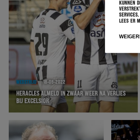
kunnen de
verstrekt
services.
Lees er 
WEIGER
WEDSTRIJD
18-05-2022
HERACLES ALMELO IN ZWAAR WEER NA VERLIES
BIJ EXCELSIOR