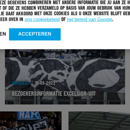
ze gegevens combineren met andere informatie die jij aan ze 
 of die ze hebben verzameld op basis van jouw gebruik van hun
 Je gaat akkoord met onze cookies als u onze website blijft geb
meer over in
ons cookiebeleid
of
het beleid van Google
.
EN
ACCEPTEREN
HERACLES
18-05-2022
BEZOEKERSINFORMATIE EXCELSIOR-UIT