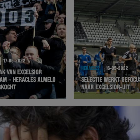
17-05-2022
HERACLES
16-05-2022
AK VAN EXCELSIOR
AM – HERACLES ALMELO
SELECTIE WERKT GEFOCU
RKOCHT
NAAR EXCELSIOR-UIT