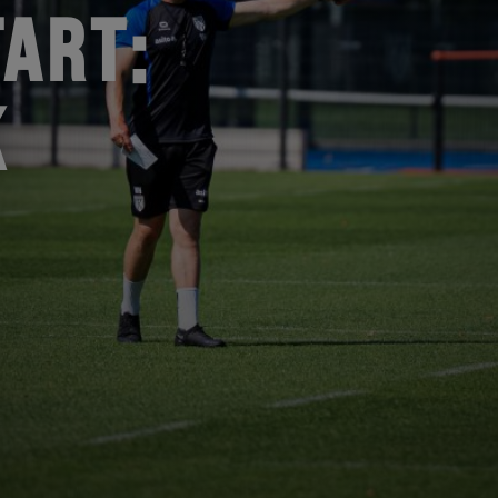
ART:
K