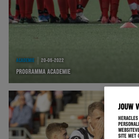
ACADEMIE
20-05-2022
PROGRAMMA ACADEMIE
JOUW 
Heracles
personali
websiteve
site met 