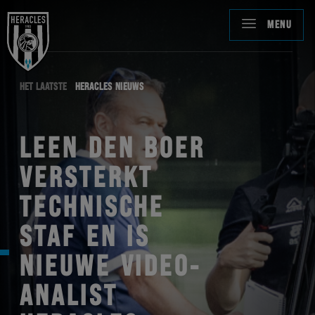
MENU
HET LAATSTE
HERACLES NIEUWS
LEEN DEN BOER
VERSTERKT
TECHNISCHE
STAF EN IS
NIEUWE VIDEO-
ANALIST