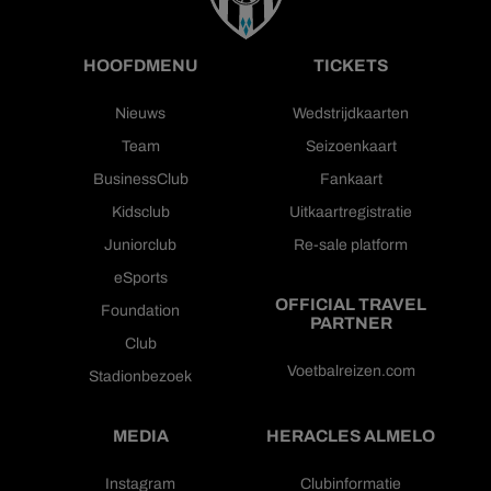
HOOFDMENU
TICKETS
Nieuws
Wedstrijdkaarten
Team
Seizoenkaart
BusinessClub
Fankaart
Kidsclub
Uitkaartregistratie
Juniorclub
Re-sale platform
eSports
OFFICIAL TRAVEL
Foundation
PARTNER
Club
Voetbalreizen.com
Stadionbezoek
MEDIA
HERACLES ALMELO
Instagram
Clubinformatie