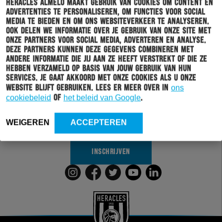
Heracles Almelo maakt gebruik van cookies om content en
advertenties te personaliseren, om functies voor social
media te bieden en om ons websiteverkeer te analyseren.
Ook delen we informatie over je gebruik van onze site met
onze partners voor social media, adverteren en analyse.
Deze partners kunnen deze gegevens combineren met
andere informatie die jij aan ze heeft verstrekt of die ze
Schrijf je in voor onze nieuwsbrief
hebben verzameld op basis van jouw gebruik van hun
services. Je gaat akkoord met onze cookies als u onze
Wil jij altijd en overal op de hoogte gehouden worden
website blijft gebruiken. Lees er meer over in
ons
van al het clubnieuws? Schrijf je dan in voor de
cookiebeleid
of
het beleid van Google
.
nieuwsbrief van Heracles Almelo. Doordat je zelf aan
kan geven welk nieuws jij van ons wil ontvangen,
WEIGEREN
ACCEPTEREN
sturen wij alleen nieuws wat voor jou relevant is.
INSCHRIJVEN