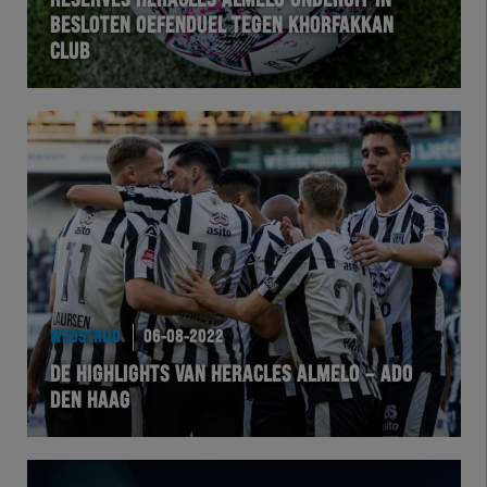
RESERVES HERACLES ALMELO ONDERUIT IN
BESLOTEN OEFENDUEL TEGEN KHORFAKKAN
CLUB
WEDSTRIJD
06-08-2022
DE HIGHLIGHTS VAN HERACLES ALMELO – ADO
DEN HAAG