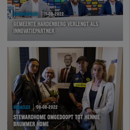
HEREXC
BUSINESSCLUB
11-08-2022
EXCHER
GEMEENTE HARDENBERG VERLENGT ALS
INNOVATIEPARTNER
VOLHER
HERTEL
Natuurgras
Wedstrijd
Heracles
HERACLES
09-08-2022
BusinessClub
STEWARDHOME OMGEDOOPT TOT HENNIE
BRUMMER HOME
Foundation