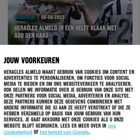
WEDSTRIJD
05-08-2022
HERACLES ALMELO IN EEN HELFT KLAAR MET
ADO DEN HAAG
JOUW VOORKEUREN
Heracles Almelo maakt gebruik van cookies om content en
advertenties te personaliseren, om functies voor social
media te bieden en om ons websiteverkeer te analyseren.
Ook delen we informatie over je gebruik van onze site met
onze partners voor social media, adverteren en analyse.
Deze partners kunnen deze gegevens combineren met
andere informatie die jij aan ze heeft verstrekt of die ze
hebben verzameld op basis van jouw gebruik van hun
BUSINESSCLUB
05-08-2022
services. Je gaat akkoord met onze cookies als u onze
website blijft gebruiken. Lees er meer over in
ons
DE WEDSTRIJDSPONSOR VAN #HERADO IS:
cookiebeleid
of
het beleid van Google
.
ROBITEX