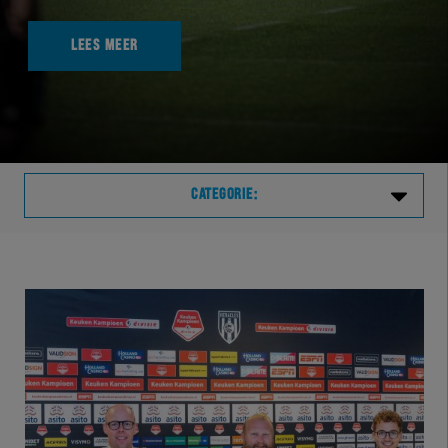
LEES MEER
CATEGORIE:
Laatste
VVVHER
TELHER
HERVOL