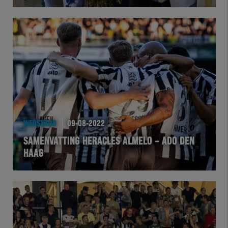
Herakids
Team Zwart Wit
Futsal
eSports
WEDSTRIJD
09-08-2022
Academie
SAMENVATTING HERACLES ALMELO – ADO DEN
HAAG