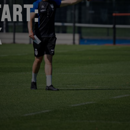
ART:
K