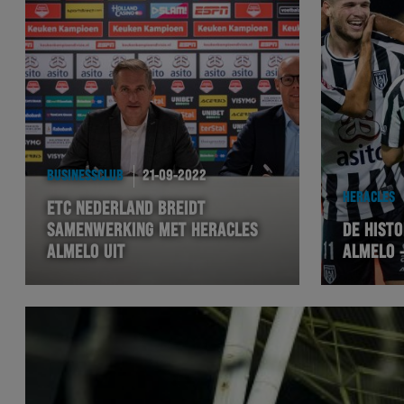
BUSINESSCLUB
21-09-2022
HERACLES
ETC NEDERLAND BREIDT
SAMENWERKING MET HERACLES
DE HISTO
ALMELO UIT
ALMELO 