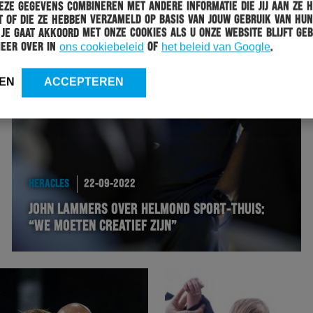
ze gegevens combineren met andere informatie die jij aan ze 
 of die ze hebben verzameld op basis van jouw gebruik van hun
 Je gaat akkoord met onze cookies als u onze website blijft geb
meer over in
ons cookiebeleid
of
het beleid van Google
.
EN
ACCEPTEREN
HERACLES
22-09-2022
JOHN LAMMERS OVER HELMOND SPORT-THUIS:
“WE MOETEN CREATIEF ZIJN”