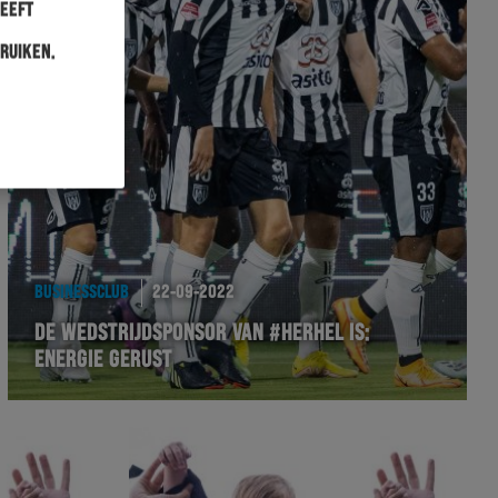
heeft
ruiken.
BUSINESSCLUB
22-09-2022
DE WEDSTRIJDSPONSOR VAN #HERHEL IS:
ENERGIE GERUST