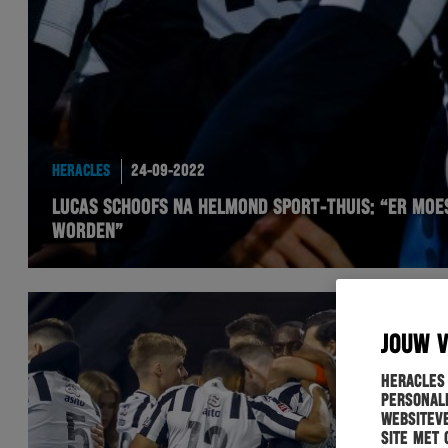
HERACLES
24-09-2022
LUCAS SCHOOFS NA HELMOND SPORT-THUIS: “ER MO
WORDEN”
JOUW 
Heracles
personali
websiteve
site met 