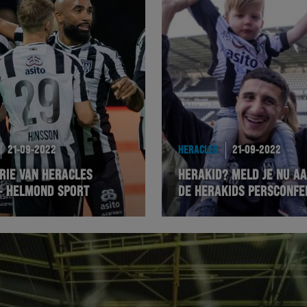
21-09-2022
HERACLES
21-09-2022
RIE VAN HERACLES
HERAKID? MELD JE NU A
– HELMOND SPORT
DE HERAKIDS PERSCONFE