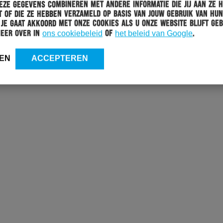
ze gegevens combineren met andere informatie die jij aan ze 
 of die ze hebben verzameld op basis van jouw gebruik van hun
 Je gaat akkoord met onze cookies als u onze website blijft geb
taan voor de terugweg worden bewaard in de laadruimte van de
meer over in
ons cookiebeleid
of
het beleid van Google
.
aupt niet zijn toegestaan worden ingenomen bij het betreden
jde vrij laten. Koelboxen en -tassen zijn niet toegestaan in de
EN
ACCEPTEREN
orden geplaatst. Dit geldt voor zowel de heen- als terugreis.