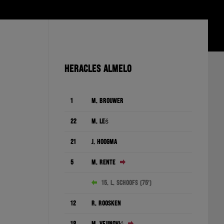
HERACLES ALMELO
1
M. Brouwer
22
M. Leš
21
J. Hoogma
5
M. Rente
15. L. Schoofs (75')
12
R. Roosken
18
M. Vejinović