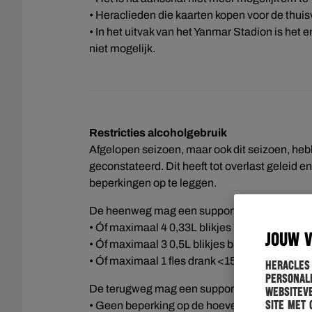
• Heraclieden die kaarten kopen voor de thui
• In het uitvak van het Yanmar Stadion is het 
niet mogelijk.
Restricties alcoholgebruik
Afgelopen seizoen, maar ook dit seizoen, heb
geconstateerd. Dit heeft tot overlast geleid 
beperkingen op te leggen.
De heenweg mag een supporter per persoon
• Óf maximaal 4 0,33L blikjes bier
JOUW 
• Óf maximaal 3 0,5L blikjes bier
• Óf maximaal 1 fles drank <15%
Heracles
personali
De terugweg mag een supporter per persoon
websiteve
site met 
• Geen beperking op de hoeveelheid bier