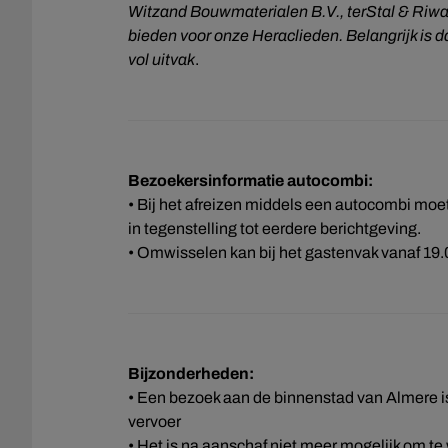
Witzand Bouwmaterialen B.V., terStal & Riwald
bieden voor onze Heraclieden. Belangrijk is d
vol uitvak
.
Bezoekersinformatie autocombi:
• Bij het afreizen middels een autocombi moe
in tegenstelling tot eerdere berichtgeving.
• Omwisselen kan bij het gastenvak vanaf 19.0
Bijzonderheden:
• Een bezoek aan de binnenstad van Almere is
vervoer
• Het is na aanschaf niet meer mogelijk om te