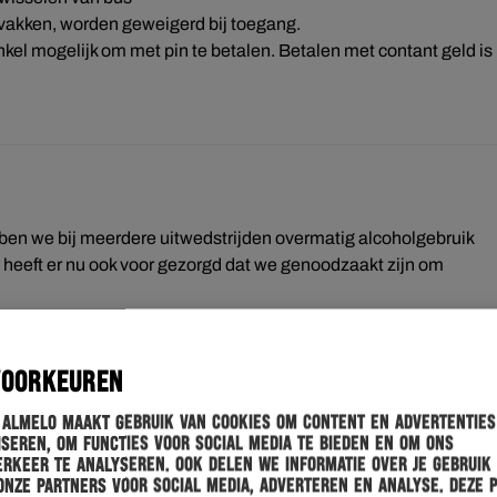
svakken, worden geweigerd bij toegang.
enkel mogelijk om met pin te betalen. Betalen met contant geld is
ben we bij meerdere uitwedstrijden overmatig alcoholgebruik
en heeft er nu ook voor gezorgd dat we genoodzaakt zijn om
 maximaal meenemen in de bus:
VOORKEUREN
 Almelo maakt gebruik van cookies om content en advertenties
seren, om functies voor social media te bieden en om ons
 maximaal meenemen in de bus:
rkeer te analyseren. Ook delen we informatie over je gebruik
onze partners voor social media, adverteren en analyse. Deze 