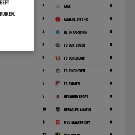
heeft
2
0
Ajax
ruiken.
3
0
Almere City FC
4
0
De Graafschap
5
0
FC Den Bosch
6
0
FC Dordrecht
7
0
FC Eindhoven
8
0
FC Emmen
9
0
Helmond Sport
10
0
Heracles Almelo
11
0
MVV Maastricht