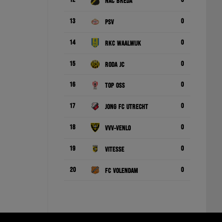
12
0
NAC Breda
13
0
PSV
14
0
RKC Waalwijk
15
0
Roda JC
16
0
TOP Oss
17
0
Jong FC Utrecht
18
0
VVV-Venlo
19
0
Vitesse
20
0
FC Volendam