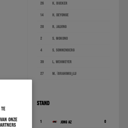
26
K. Bucker
14
H. Deyonge
28
R. Jalving
2
S. Mokono
4
S. Sonnenberg
39
L. Wehmeyer
27
M. İbrahimoğlu
STAND
 te
 van onze
1
0
Jong AZ
partners