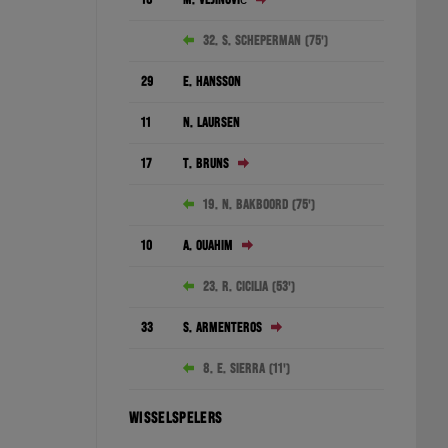
32. S. Scheperman (75')
29
E. Hansson
11
N. Laursen
17
T. Bruns
19. N. Bakboord (75')
10
A. Ouahim
23. R. Cicilia (53')
33
S. Armenteros
8. E. Sierra (11')
WISSELSPELERS