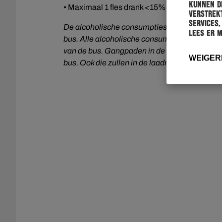
kunnen de
• Maximaal 1 fles drank <15%
verstrekt
services.
De alcoholische consumpties die zijn toeges
Lees er 
bus. Alle alcoholische consumpties die überh
van de bus.
Gangpaden in de bussen te allen ti
WEIGER
bus. Ook die zullen in de laadruimte moeten w