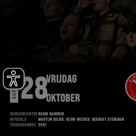
VRIJDAG
28
E
E
R
S
T
E
D
I
V
I
S
I
E
OKTOBER
Scheidsrechter
Robin Gansner
Officials
Martijn Beijer, Kevin Weever, Gerbert Stegeman
Toeschouwers
2801