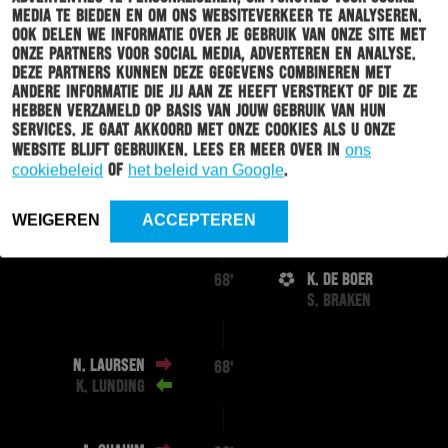
media te bieden en om ons websiteverkeer te analyseren.
Ook delen we informatie over je gebruik van onze site met
M. VAN ROOIJEN
78'
onze partners voor social media, adverteren en analyse.
Ö. YAŞAR
Deze partners kunnen deze gegevens combineren met
andere informatie die jij aan ze heeft verstrekt of die ze
hebben verzameld op basis van jouw gebruik van hun
T. VERHEIJEN
78'
services. Je gaat akkoord met onze cookies als u onze
CARL JOHANSSON
website blijft gebruiken. Lees er meer over in
ons
cookiebeleid
of
het beleid van Google
.
R. CICILIA
74'
WEIGEREN
ACCEPTEREN
K. DE BOER
68'
S. BRAKEN
N. LAURSEN
68'
K. LUNDING