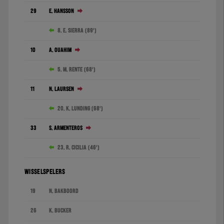
29
E. Hansson
8. E. Sierra (89')
10
A. Ouahim
5. M. Rente (68')
11
N. Laursen
20. K. Lunding (68')
33
S. Armenteros
23. R. Cicilia (46')
WISSELSPELERS
19
N. Bakboord
26
K. Bucker