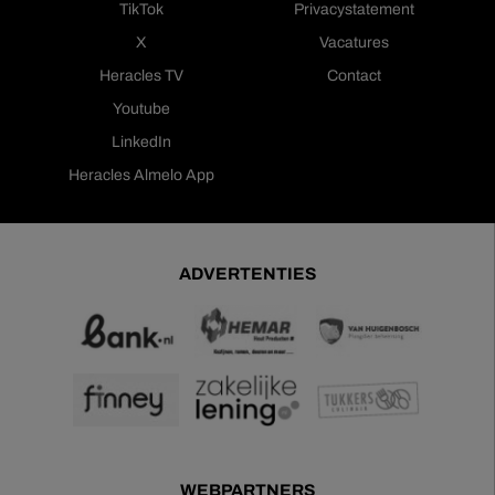
TikTok
Privacystatement
X
Vacatures
Heracles TV
Contact
Youtube
LinkedIn
Heracles Almelo App
ADVERTENTIES
WEBPARTNERS