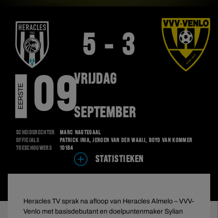
5 - 3
VRIJDAG
09
E
E
R
S
T
E
D
I
V
I
S
I
E
SEPTEMBER
Scheidsrechter
Marc Nagtegaal
Officials
Patrick Inia, Jeroen van der Waaij, Boyd van Kommer
Toeschouwers
10184
STATISTIEKEN
Heracles TV sprak na afloop van Heracles Almelo – VVV-
Venlo met basisdebutant en doelpuntenmaker Sylian