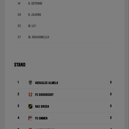
14
H. Deyonge
28
R. Jalving
22
M. Leš
27
M. İbrahimoğlu
STAND
1
3
Heracles Almelo
2
3
FC Dordrecht
3
3
NAC Breda
4
3
FC Emmen