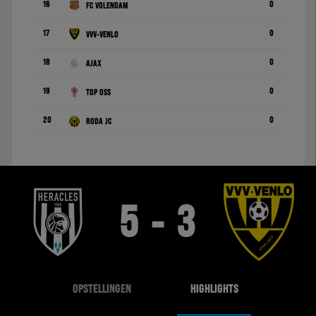
16
0
FC Volendam
17
0
VVV-Venlo
18
0
Ajax
19
0
TOP Oss
20
0
Roda JC
5 - 3
OPSTELLINGEN
HIGHLIGHTS