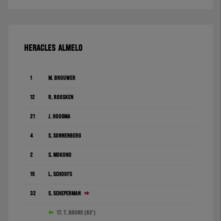
HERACLES ALMELO
1
M. Brouwer
12
R. Roosken
21
J. Hoogma
4
S. Sonnenberg
2
S. Mokono
15
L. Schoofs
32
S. Scheperman
17. T. Bruns (62')