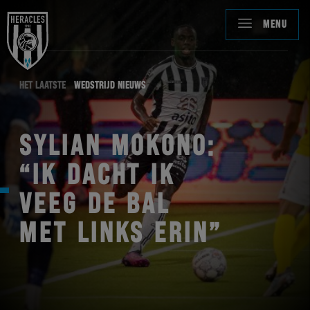
MENU
HET LAATSTE
WEDSTRIJD NIEUWS
SYLIAN MOKONO:
“IK DACHT IK
VEEG DE BAL
MET LINKS ERIN”