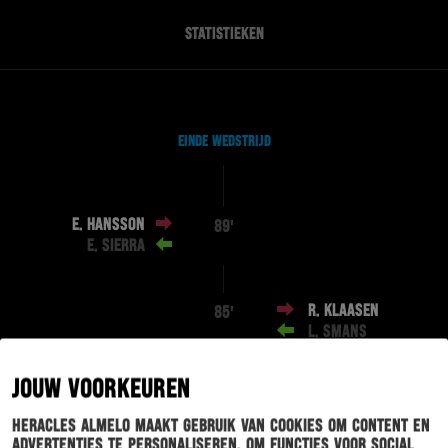
STATISTIEKEN
EINDE WEDSTRIJD
E. HANSSON
89'
E. SIERRA
R. KLAASEN
85'
L. SMANS
JOUW VOORKEUREN
S. MOKONO
81'
E. HANSSON
Heracles Almelo maakt gebruik van cookies om content en
advertenties te personaliseren, om functies voor social