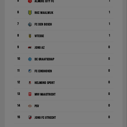
5
1
Almere City FC
6
1
RKC Waalwijk
7
1
FC Den Bosch
8
1
Vitesse
9
0
Jong AZ
10
0
De Graafschap
11
0
FC Eindhoven
12
0
Helmond Sport
13
0
MVV Maastricht
14
0
PSV
15
0
Jong FC Utrecht