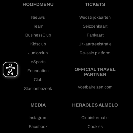
HOOFDMENU
TICKETS
Nieuws
Wedstrijdkaarten
Team
Seizoenkaart
BusinessClub
Fankaart
Kidsclub
Uitkaartregistratie
Juniorclub
Re-sale platform
eSports
OFFICIAL TRAVEL
Foundation
PARTNER
Club
Voetbalreizen.com
Stadionbezoek
MEDIA
HERACLES ALMELO
Instagram
Clubinformatie
Facebook
Cookies