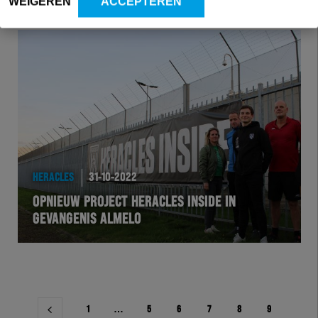
WEIGEREN
ACCEPTEREN
HERACLES
31-10-2022
OPNIEUW PROJECT HERACLES INSIDE IN
GEVANGENIS ALMELO
Berichtnavigatie
1
…
5
6
7
8
9