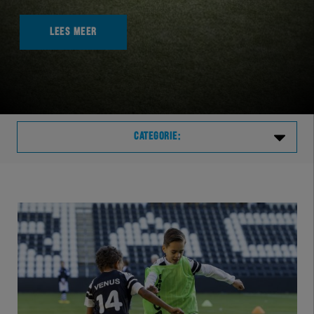
LEES MEER
CATEGORIE:
Laatste
VVVHER
TELHER
HERVOL