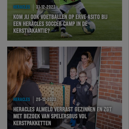
HEREXC
HERACLES
31-12-2022
KOM JIJ OOK VOETBALLEN OP ERVE ASITO BIJ
EXCHER
EEN HERACLES SOCCER CAMP IN DE
KERSTVAKANTIE?
VOLHER
HERTEL
Natuurgras
Wedstrijd
Heracles
HERACLES
25-12-2022
HERACLES ALMELO VERRAST GEZINNEN EN ZGT
BusinessClub
MET BEZOEK VAN SPELERSBUS VOL
KERSTPAKKETTEN
Foundation