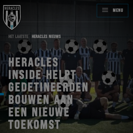
MENU
HET LAATSTE
HERACLES NIEUWS
HERACLES
INSIDE HELPT
GEDETINEERDEN
BOUWEN AAN
EEN NIEUWE
TOEKOMST