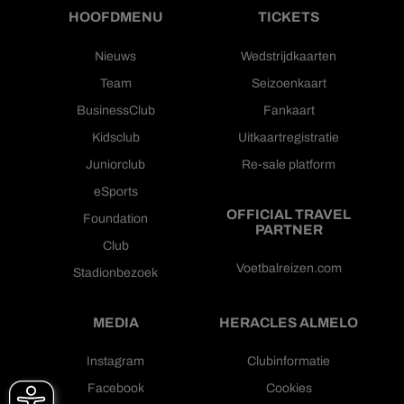
HOOFDMENU
TICKETS
Nieuws
Wedstrijdkaarten
Team
Seizoenkaart
BusinessClub
Fankaart
Kidsclub
Uitkaartregistratie
Juniorclub
Re-sale platform
eSports
OFFICIAL TRAVEL
Foundation
PARTNER
Club
Voetbalreizen.com
Stadionbezoek
MEDIA
HERACLES ALMELO
Instagram
Clubinformatie
Facebook
Cookies