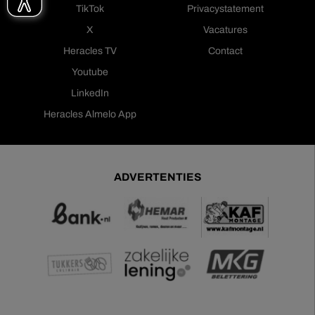
TikTok
Privacystatement
X
Vacatures
Heracles TV
Contact
Youtube
LinkedIn
Heracles Almelo App
ADVERTENTIES