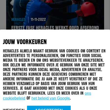
HERACLES
11-11-2022
EERSTE FASE HERACLES WERKT GOED AFGEROND
JOUW VOORKEUREN
Heracles Almelo maakt gebruik van cookies om content en
advertenties te personaliseren, om functies voor social
media te bieden en om ons websiteverkeer te analyseren.
Ook delen we informatie over je gebruik van onze site met
onze partners voor social media, adverteren en analyse.
Deze partners kunnen deze gegevens combineren met
andere informatie die jij aan ze heeft verstrekt of die ze
hebben verzameld op basis van jouw gebruik van hun
services. Je gaat akkoord met onze cookies als u onze
HERACLES
08-11-2022
website blijft gebruiken. Lees er meer over in
ons
cookiebeleid
of
het beleid van Google
.
HERACLES GOLD STARS DONEREN €1400,- AAN
SPEELGOEDBANK TWENTE