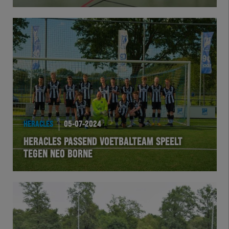
Herakids
Team Zwart Wit
Futsal
eSports
HERACLES
05-07-2024
Academie
HERACLES PASSEND VOETBALTEAM SPEELT
TEGEN NEO BORNE