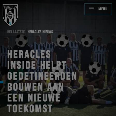
MENU
HET LAATSTE
HERACLES NIEUWS
HERACLES
INSIDE HELPT
GEDETINEERDEN
BOUWEN AAN
EEN NIEUWE
TOEKOMST