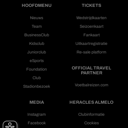
HOOFDMENU
TICKETS
Nieuws
Wedstrijdkaarten
Team
Seizoenkaart
BusinessClub
Fankaart
Kidsclub
Uitkaartregistratie
Juniorclub
Re-sale platform
eSports
OFFICIAL TRAVEL
Foundation
PARTNER
Club
Voetbalreizen.com
Stadionbezoek
MEDIA
HERACLES ALMELO
Instagram
Clubinformatie
Facebook
Cookies