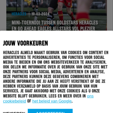
HERACLES
19-03-2024
MINI-TOERNOOI TUSSEN GOLDSTARS HERACLES
EN GO AHEAD EAGLES ALLSTARS VOL PLEZIER
JOUW VOORKEUREN
Heracles Almelo maakt gebruik van cookies om content en
advertenties te personaliseren, om functies voor social
media te bieden en om ons websiteverkeer te analyseren.
Ook delen we informatie over je gebruik van onze site met
onze partners voor social media, adverteren en analyse.
Deze partners kunnen deze gegevens combineren met
andere informatie die jij aan ze heeft verstrekt of die ze
hebben verzameld op basis van jouw gebruik van hun
services. Je gaat akkoord met onze cookies als u onze
HERACLES
11-03-2024
website blijft gebruiken. Lees er meer over in
ons
cookiebeleid
of
het beleid van Google
.
CLINIC VAN HERACLES PASSEND VOETBAL BIJ V.V.
REUTUM