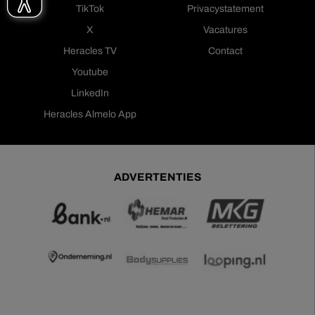
TikTok
Privacystatement
X
Vacatures
Heracles TV
Contact
Youtube
LinkedIn
Heracles Almelo App
ADVERTENTIES