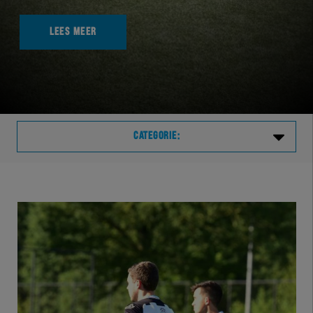
LEES MEER
CATEGORIE:
Laatste
VVVHER
TELHER
HERVOL