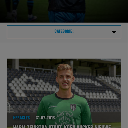
CATEGORIE:
Laatste
VVVHER
TELHER
HERVOL
HEREXC
HERACLES
31-07-2018
EXCHER