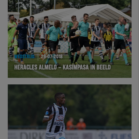
Team Zwart Wit
Futsal
eSports
Academie
WEDSTRIJD
29-07-2018
HERACLES ALMELO – KASIMPASA IN BEELD