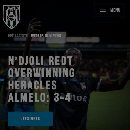
MENU
HET LAATSTE
WEDSTRIJD NIEUWS
N’DJOLI REDT
OVERWINNING
HERACLES
ALMELO: 3-4
LEES MEER