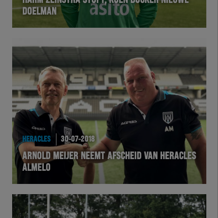
HARM ZEINSTRA STOPT, KOEN BUCKER NIEUWE
DOELMAN
VOLHER
HERTEL
Natuurgras
Wedstrijd
Heracles
HERACLES
30-07-2018
BusinessClub
ARNOLD MEIJER NEEMT AFSCHEID VAN HERACLES
ALMELO
Foundation
Herakids