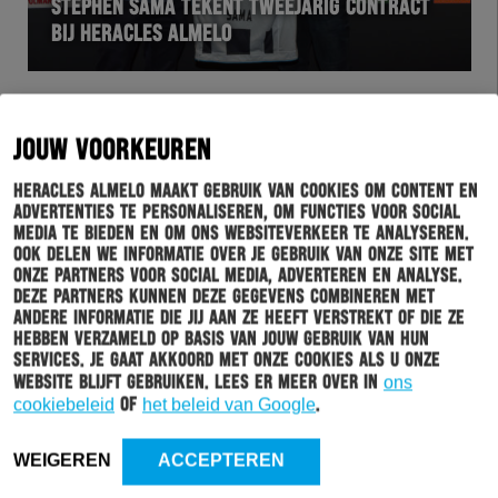
STEPHEN SAMA TEKENT TWEEJARIG CONTRACT
BIJ HERACLES ALMELO
JOUW VOORKEUREN
Heracles Almelo maakt gebruik van cookies om content en
advertenties te personaliseren, om functies voor social
media te bieden en om ons websiteverkeer te analyseren.
Ook delen we informatie over je gebruik van onze site met
onze partners voor social media, adverteren en analyse.
Deze partners kunnen deze gegevens combineren met
andere informatie die jij aan ze heeft verstrekt of die ze
hebben verzameld op basis van jouw gebruik van hun
WEDSTRIJD
26-07-2018
services. Je gaat akkoord met onze cookies als u onze
website blijft gebruiken. Lees er meer over in
ons
HERACLES ALMELO – ALMERE CITY IN BEELD
cookiebeleid
of
het beleid van Google
.
WEIGEREN
ACCEPTEREN