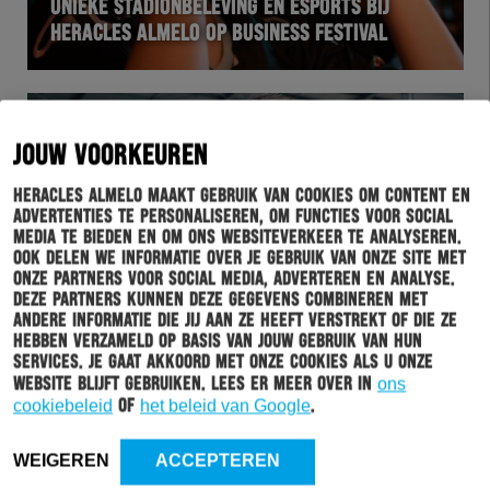
UNIEKE STADIONBELEVING EN ESPORTS BIJ
HERACLES ALMELO OP BUSINESS FESTIVAL
JOUW VOORKEUREN
Heracles Almelo maakt gebruik van cookies om content en
advertenties te personaliseren, om functies voor social
media te bieden en om ons websiteverkeer te analyseren.
Ook delen we informatie over je gebruik van onze site met
onze partners voor social media, adverteren en analyse.
Deze partners kunnen deze gegevens combineren met
andere informatie die jij aan ze heeft verstrekt of die ze
HERACLES
18-10-2018
hebben verzameld op basis van jouw gebruik van hun
HARDEVELD TERUG OP TRAININGSVELD: “ECHT
services. Je gaat akkoord met onze cookies als u onze
EEN HEERLIJK GEVOEL”
website blijft gebruiken. Lees er meer over in
ons
cookiebeleid
of
het beleid van Google
.
WEIGEREN
ACCEPTEREN