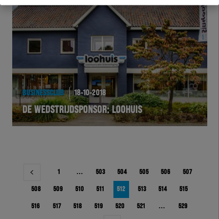
BUSINESSCLUB
18-10-2018
DE WEDSTRIJDSPONSOR: LOOHUIS
Berichtnavigatie
1
…
503
504
505
506
507
508
509
510
511
512
513
514
515
516
517
518
519
520
521
…
529