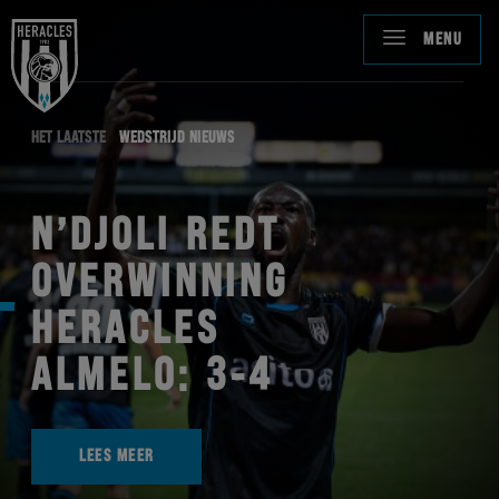
MENU
HET LAATSTE
WEDSTRIJD NIEUWS
N’DJOLI REDT
OVERWINNING
HERACLES
ALMELO: 3-4
LEES MEER