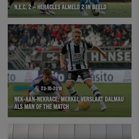
N.E.C. 2 – HERACLES ALMELO 2 IN BEELD
VOLHER
HERTEL
Natuurgras
Wedstrijd
Heracles
WEDSTRIJD
23-10-2018
BusinessClub
NEK-AAN-NEKRACE: MERKEL VERSLAAT DALMAU
ALS MAN OF THE MATCH
Foundation
Herakids