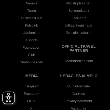
Nieuws
Wedstrijdkaarten
Team
Seizoenkaart
BusinessClub
Fankaart
Kidsclub
Uitkaartregistratie
Juniorclub
Re-sale platform
eSports
OFFICIAL TRAVEL
Foundation
PARTNER
Club
Voetbalreizen.com
Stadionbezoek
MEDIA
HERACLES ALMELO
Instagram
Clubinformatie
Facebook
Cookies
TikTok
Privacystatement
X
Vacatures