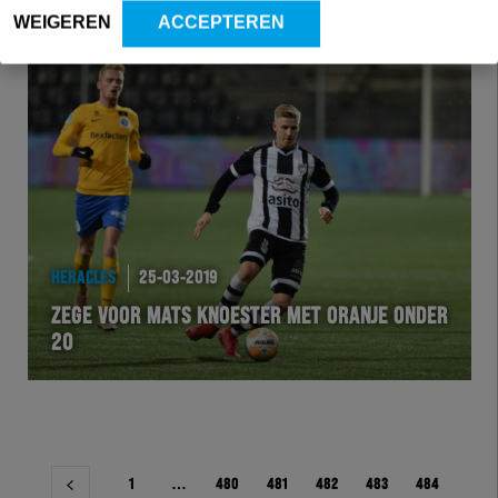
WEIGEREN
ACCEPTEREN
HERACLES
25-03-2019
ZEGE VOOR MATS KNOESTER MET ORANJE ONDER
20
Berichtnavigatie
1
…
480
481
482
483
484