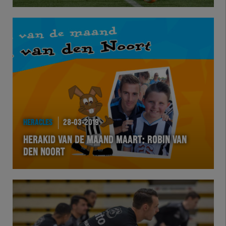
Herakids
Team Zwart Wit
Futsal
eSports
HERACLES
28-03-2019
Academie
HERAKID VAN DE MAAND MAART: ROBIN VAN
DEN NOORT