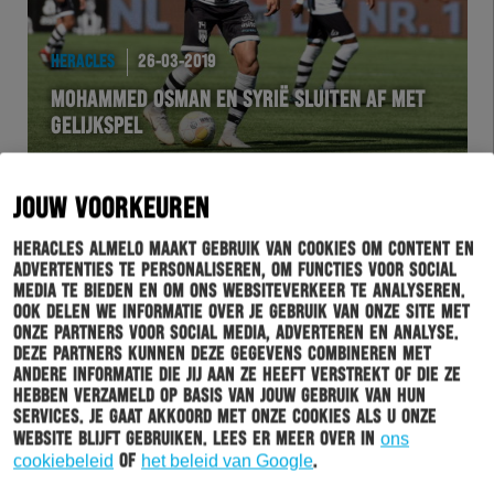
HERACLES
26-03-2019
MOHAMMED OSMAN EN SYRIË SLUITEN AF MET
GELIJKSPEL
JOUW VOORKEUREN
Heracles Almelo maakt gebruik van cookies om content en
advertenties te personaliseren, om functies voor social
media te bieden en om ons websiteverkeer te analyseren.
Ook delen we informatie over je gebruik van onze site met
onze partners voor social media, adverteren en analyse.
Deze partners kunnen deze gegevens combineren met
andere informatie die jij aan ze heeft verstrekt of die ze
hebben verzameld op basis van jouw gebruik van hun
BUSINESSCLUB
26-03-2019
services. Je gaat akkoord met onze cookies als u onze
website blijft gebruiken. Lees er meer over in
ons
DOE MEE AAN DE PROEF MET
cookiebeleid
of
het beleid van Google
.
GEZICHTSHERKENNING