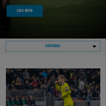
LEES MEER
CATEGORIE:
Laatste
VVVHER
TELHER
HERVOL