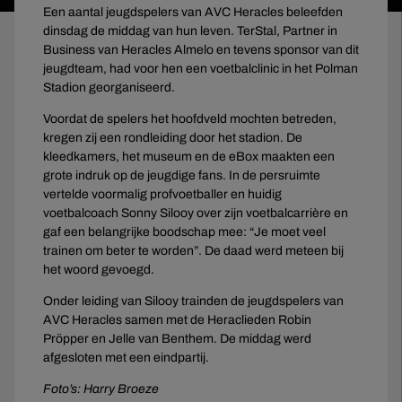
Een aantal jeugdspelers van AVC Heracles beleefden
dinsdag de middag van hun leven. TerStal, Partner in
Business van Heracles Almelo en tevens sponsor van dit
jeugdteam, had voor hen een voetbalclinic in het Polman
Stadion georganiseerd.
Voordat de spelers het hoofdveld mochten betreden,
kregen zij een rondleiding door het stadion. De
kleedkamers, het museum en de eBox maakten een
grote indruk op de jeugdige fans. In de persruimte
vertelde voormalig profvoetballer en huidig
voetbalcoach Sonny Silooy over zijn voetbalcarrière en
gaf een belangrijke boodschap mee: “Je moet veel
trainen om beter te worden”. De daad werd meteen bij
het woord gevoegd.
Onder leiding van Silooy trainden de jeugdspelers van
AVC Heracles samen met de Heraclieden Robin
Pröpper en Jelle van Benthem. De middag werd
afgesloten met een eindpartij.
Foto’s: Harry Broeze