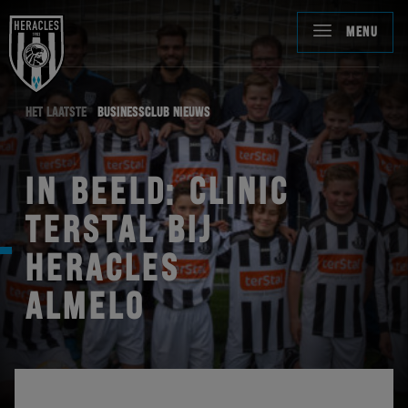
MENU
HET LAATSTE
BUSINESSCLUB NIEUWS
IN BEELD: CLINIC
TERSTAL BIJ
HERACLES
ALMELO