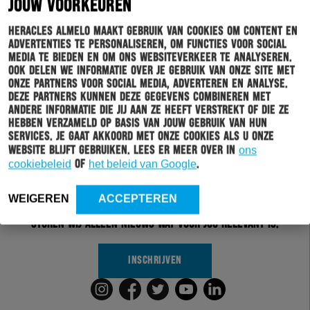
JOUW VOORKEUREN
Heracles Almelo maakt gebruik van cookies om content en
advertenties te personaliseren, om functies voor social
media te bieden en om ons websiteverkeer te analyseren.
Ook delen we informatie over je gebruik van onze site met
onze partners voor social media, adverteren en analyse.
Deze partners kunnen deze gegevens combineren met
andere informatie die jij aan ze heeft verstrekt of die ze
hebben verzameld op basis van jouw gebruik van hun
Schrijf je in voor onze nieuwsbrief
services. Je gaat akkoord met onze cookies als u onze
website blijft gebruiken. Lees er meer over in
ons
cookiebeleid
of
het beleid van Google
.
Wil jij altijd en overal op de hoogte gehouden worden
van al het clubnieuws? Schrijf je dan in voor de
nieuwsbrief van Heracles Almelo. Doordat je zelf aan
WEIGEREN
ACCEPTEREN
kan geven welk nieuws jij van ons wil ontvangen,
sturen wij alleen nieuws wat voor jou relevant is.
INSCHRIJVEN