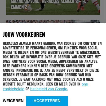
MAANDAGAVOND: HERACLES ALMELO 2 – FC
EMMEN 2
JOUW VOORKEUREN
Heracles Almelo maakt gebruik van cookies om content en
advertenties te personaliseren, om functies voor social
media te bieden en om ons websiteverkeer te analyseren.
Ook delen we informatie over je gebruik van onze site met
onze partners voor social media, adverteren en analyse.
Deze partners kunnen deze gegevens combineren met
HERACLES
28-04-2019
andere informatie die jij aan ze heeft verstrekt of die ze
hebben verzameld op basis van jouw gebruik van hun
SUPPORTERS DOEN HUN VERHAAL OVER
services. Je gaat akkoord met onze cookies als u onze
HERACLES ALMELO
website blijft gebruiken. Lees er meer over in
ons
cookiebeleid
of
het beleid van Google
.
WEIGEREN
ACCEPTEREN