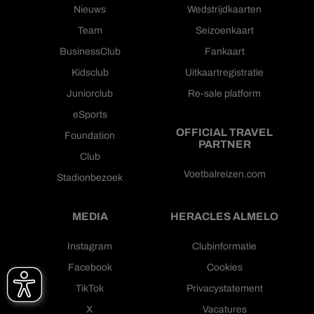
Nieuws
Wedstrijdkaarten
Team
Seizoenkaart
BusinessClub
Fankaart
Kidsclub
Uitkaartregistratie
Juniorclub
Re-sale platform
eSports
OFFICIAL TRAVEL
Foundation
PARTNER
Club
Voetbalreizen.com
Stadionbezoek
MEDIA
HERACLES ALMELO
Instagram
Clubinformatie
Facebook
Cookies
TikTok
Privacystatement
X
Vacatures