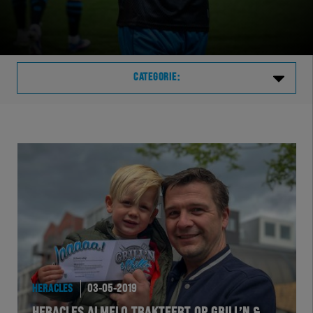
CATEGORIE:
Laatste
VVVHER
TELHER
HERVOL
HEREXC
HERACLES
03-05-2019
EXCHER