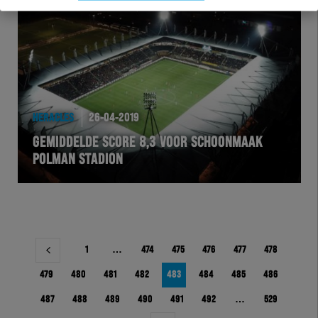
HERACLES
26-04-2019
GEMIDDELDE SCORE 8,3 VOOR SCHOONMAAK
POLMAN STADION
Berichtnavigatie
1
…
474
475
476
477
478
479
480
481
482
483
484
485
486
487
488
489
490
491
492
…
529