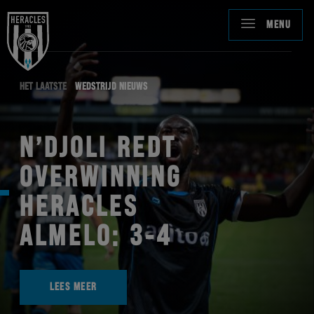
MENU
HET LAATSTE
WEDSTRIJD NIEUWS
N’DJOLI REDT
OVERWINNING
HERACLES
ALMELO: 3-4
LEES MEER