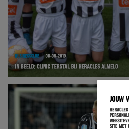
BUSINESSCLUB
08-05-2019
IN BEELD: CLINIC TERSTAL BIJ HERACLES ALMELO
JOUW 
Heracles
personali
websiteve
site met 