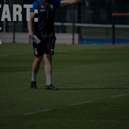
ART:
K