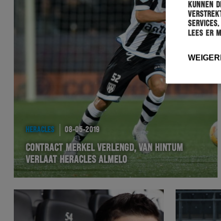
kunnen de
verstrekt
services.
Lees er 
WEIGER
HERACLES
08-05-2019
CONTRACT MERKEL VERLENGD, VAN HINTUM
VERLAAT HERACLES ALMELO