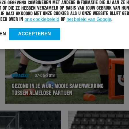
ze gegevens combineren met andere informatie die jij aan ze 
 of die ze hebben verzameld op basis van jouw gebruik van hun
 Je gaat akkoord met onze cookies als u onze website blijft geb
meer over in
ons cookiebeleid
of
het beleid van Google
.
EN
ACCEPTEREN
HERACLES
07-05-2019
GEZOND IN JE WIJK; MOOIE SAMENWERKING
TUSSEN ALMELOSE PARTIJEN