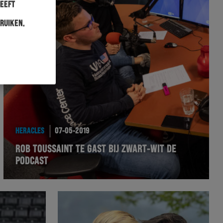
heeft
ruiken.
HERACLES
07-05-2019
ROB TOUSSAINT TE GAST BIJ ZWART-WIT DE
PODCAST