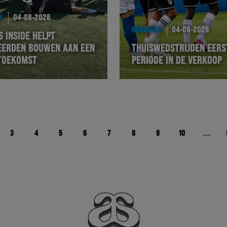
N
04-08-2026
HERACLES
04-08-2026
 INSIDE HELPT
EERDEN BOUWEN AAN EEN
THUISWEDSTRIJDEN EERS
TOEKOMST
PERIODE IN DE VERKOOP
3
4
5
6
7
8
9
10
…