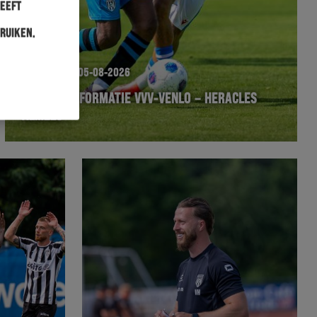
heeft
ruiken.
HERACLES
05-08-2026
VERTREKINFORMATIE VVV-VENLO – HERACLES
ALMELO