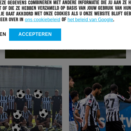
ze gegevens combineren met andere informatie die jij aan ze 
 of die ze hebben verzameld op basis van jouw gebruik van hun
 Je gaat akkoord met onze cookies als u onze website blijft geb
meer over in
ons cookiebeleid
of
het beleid van Google
.
EN
ACCEPTEREN
HERACLES
06-08-2026
BRYAN LIMBOMBE VERLAAT HERACLES ALMELO