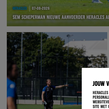
HERACLES
07-08-2026
SEM SCHEPERMAN NIEUWE AANVOERDER HERACLES A
JOUW 
Heracles
personali
websiteve
site met 