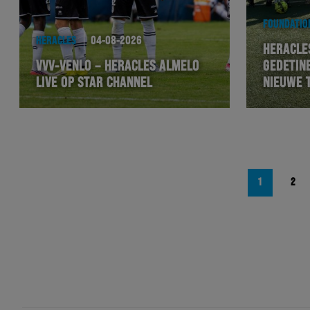
FOUNDATIO
HERACLES
04-08-2026
HERACLES
VVV-VENLO – HERACLES ALMELO
GEDETIN
LIVE OP STAR CHANNEL
NIEUWE 
Berichtnavigatie
1
2