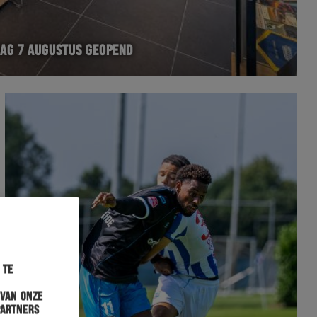
AG 7 AUGUSTUS GEOPEND
 te
 van onze
partners