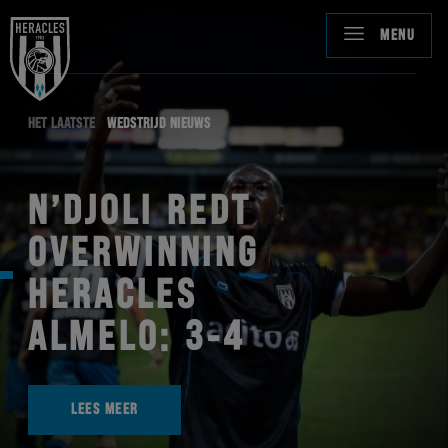
MENU
HET LAATSTE
WEDSTRIJD NIEUWS
N’DJOLI REDT
OVERWINNING
HERACLES
ALMELO: 3-4
LEES MEER