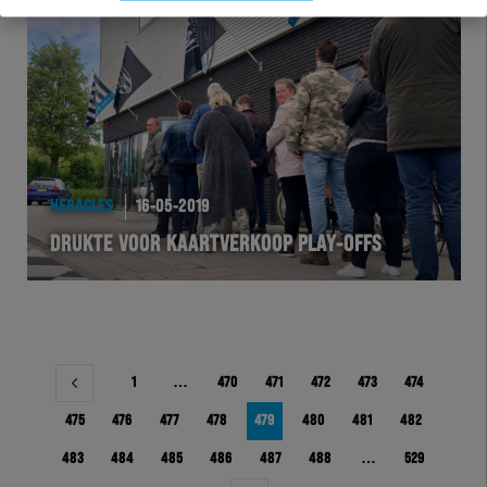
HERACLES
16-05-2019
DRUKTE VOOR KAARTVERKOOP PLAY-OFFS
Berichtnavigatie
1
…
470
471
472
473
474
475
476
477
478
479
480
481
482
483
484
485
486
487
488
…
529