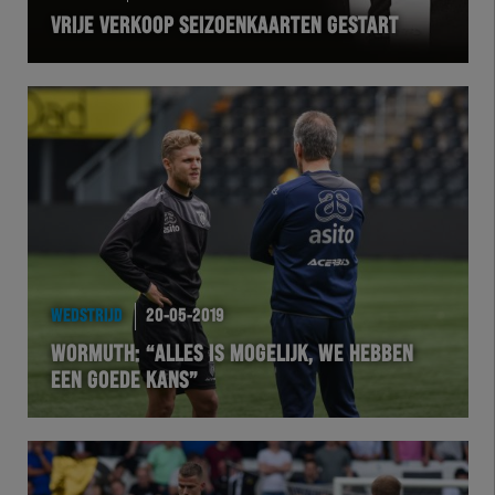
VRIJE VERKOOP SEIZOENKAARTEN GESTART
VOLHER
HERTEL
Natuurgras
Wedstrijd
Heracles
WEDSTRIJD
20-05-2019
BusinessClub
WORMUTH: “ALLES IS MOGELIJK, WE HEBBEN
EEN GOEDE KANS”
Foundation
Herakids