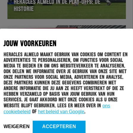
HERACLES ALMELO IN DE PLAY-OFFS: DE
HISTORIE
JOUW VOORKEUREN
Heracles Almelo maakt gebruik van cookies om content en
advertenties te personaliseren, om functies voor social
media te bieden en om ons websiteverkeer te analyseren.
Ook delen we informatie over je gebruik van onze site met
onze partners voor social media, adverteren en analyse.
Deze partners kunnen deze gegevens combineren met
BUSINESSCLUB
16-05-2019
andere informatie die jij aan ze heeft verstrekt of die ze
hebben verzameld op basis van jouw gebruik van hun
DE WEDSTRIJDSPONSOR: VAN MOSSEL
services. Je gaat akkoord met onze cookies als u onze
AUTOLEASE HENGELO
website blijft gebruiken. Lees er meer over in
ons
cookiebeleid
of
het beleid van Google
.
WEIGEREN
ACCEPTEREN