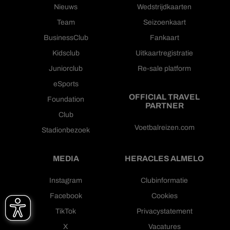
Nieuws
Wedstrijdkaarten
Team
Seizoenkaart
BusinessClub
Fankaart
Kidsclub
Uitkaartregistratie
Juniorclub
Re-sale platform
eSports
OFFICIAL TRAVEL
Foundation
PARTNER
Club
Voetbalreizen.com
Stadionbezoek
MEDIA
HERACLES ALMELO
Instagram
Clubinformatie
Facebook
Cookies
TikTok
Privacystatement
X
Vacatures