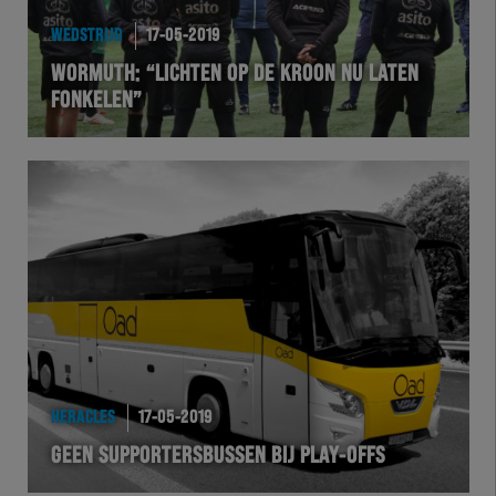
WEDSTRIJD
17-05-2019
WORMUTH: “LICHTEN OP DE KROON NU LATEN
FONKELEN”
HERACLES
17-05-2019
GEEN SUPPORTERSBUSSEN BIJ PLAY-OFFS