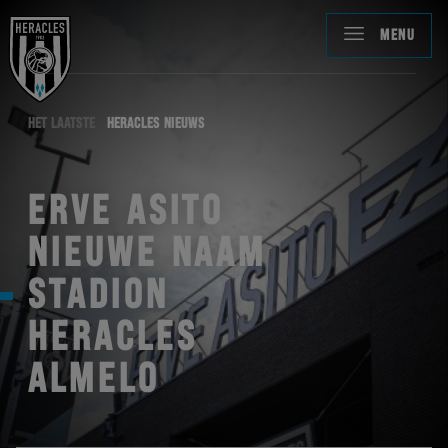
MENU
HET LAATSTE
HERACLES NIEUWS
ERVE ASITO
NIEUWE NAAM
STADION
HERACLES
ALMELO