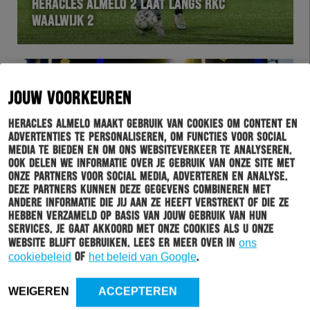
HERACLES ALMELO 2 LAAT LANGS RKC
WAALWIJK 2
JOUW VOORKEUREN
Heracles Almelo maakt gebruik van cookies om content en
advertenties te personaliseren, om functies voor social
media te bieden en om ons websiteverkeer te analyseren.
Ook delen we informatie over je gebruik van onze site met
onze partners voor social media, adverteren en analyse.
Deze partners kunnen deze gegevens combineren met
andere informatie die jij aan ze heeft verstrekt of die ze
hebben verzameld op basis van jouw gebruik van hun
ESPORTS
02-03-2020
services. Je gaat akkoord met onze cookies als u onze
MAAK KANS OP TICKET EDIVISIE TOURNAMENT
website blijft gebruiken. Lees er meer over in
ons
cookiebeleid
of
het beleid van Google
.
WEIGEREN
ACCEPTEREN