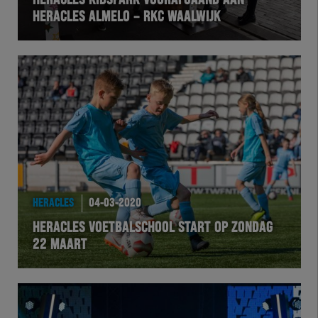
HERACLES KIDSPARK VOORAFGAAND AAN
HERACLES ALMELO – RKC WAALWIJK
VOLHER
HERTEL
Natuurgras
Wedstrijd
Heracles
HERACLES
04-03-2020
BusinessClub
HERACLES VOETBALSCHOOL START OP ZONDAG
22 MAART
Foundation
Herakids