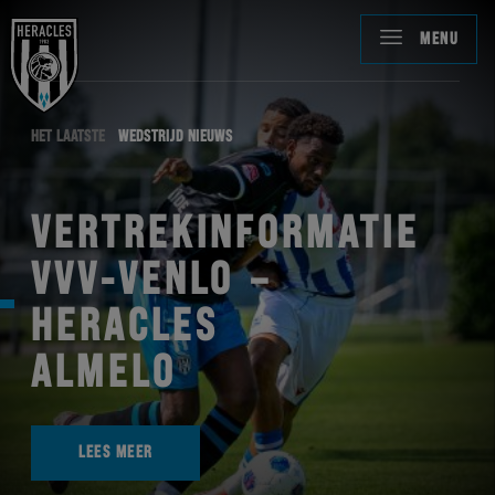
MENU
HET LAATSTE
WEDSTRIJD NIEUWS
VERTREKINFORMATIE
VVV-VENLO –
HERACLES
ALMELO
LEES MEER