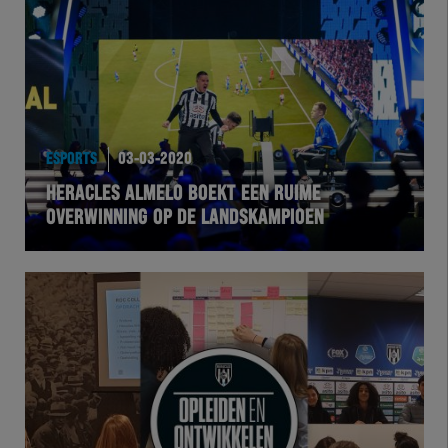
Team Zwart Wit
Futsal
eSports
ESPORTS
03-03-2020
Academie
HERACLES ALMELO BOEKT EEN RUIME
OVERWINNING OP DE LANDSKAMPIOEN