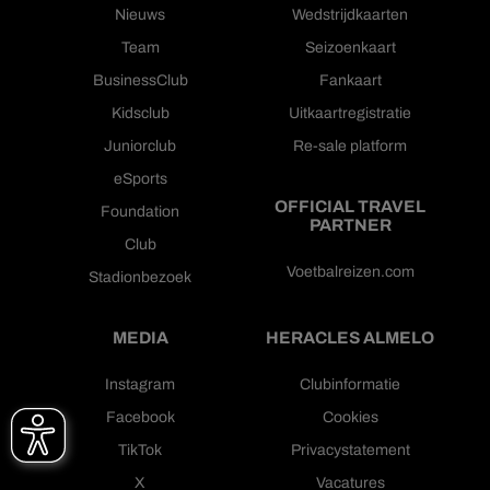
Nieuws
Wedstrijdkaarten
Team
Seizoenkaart
BusinessClub
Fankaart
Kidsclub
Uitkaartregistratie
Juniorclub
Re-sale platform
eSports
OFFICIAL TRAVEL
Foundation
PARTNER
Club
Voetbalreizen.com
Stadionbezoek
MEDIA
HERACLES ALMELO
Instagram
Clubinformatie
Facebook
Cookies
TikTok
Privacystatement
X
Vacatures