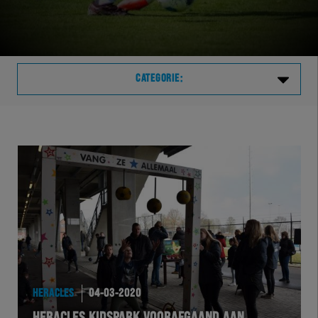
CATEGORIE:
Laatste
VVVHER
TELHER
HERVOL
HEREXC
HERACLES
04-03-2020
EXCHER