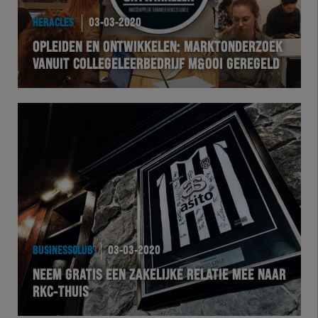
HERACLES
03-03-2020
OPLEIDEN EN ONTWIKKELEN: MARKTONDERZOEK
VANUIT COLLEGELEERBEDRIJF M&OOI GEREGELD
BUSINESSCLUB
03-03-2020
NEEM GRATIS EEN ZAKELIJKE RELATIE MEE NAAR
RKC-THUIS