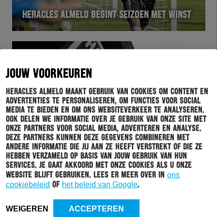
HERACLES ALMELO BEGINT SEIZOEN MET WINST
JOUW VOORKEUREN
Heracles Almelo maakt gebruik van cookies om content en
advertenties te personaliseren, om functies voor social
media te bieden en om ons websiteverkeer te analyseren.
Ook delen we informatie over je gebruik van onze site met
onze partners voor social media, adverteren en analyse.
Deze partners kunnen deze gegevens combineren met
HERACLES
12-09-2020
andere informatie die jij aan ze heeft verstrekt of die ze
hebben verzameld op basis van jouw gebruik van hun
SPELERS EN STAF GETEST OP CORONA: ÉÉN
services. Je gaat akkoord met onze cookies als u onze
POSITIEVE UITSLAG
website blijft gebruiken. Lees er meer over in
ons
cookiebeleid
of
het beleid van Google
.
WEIGEREN
ACCEPTEREN