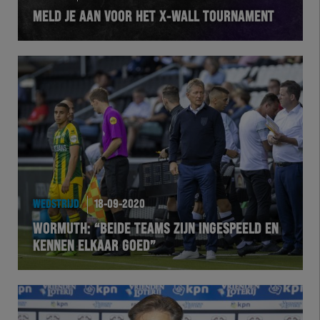
MELD JE AAN VOOR HET X-WALL TOURNAMENT
VOLHER
HERTEL
Natuurgras
Wedstrijd
Heracles
WEDSTRIJD
18-09-2020
BusinessClub
WORMUTH: “BEIDE TEAMS ZIJN INGESPEELD EN
KENNEN ELKAAR GOED”
Foundation
Herakids