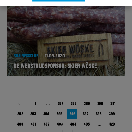
BUSINESSCLUB
11-09-2020
DE WEDSTRIJDSPONSOR: SKIER WÖSKE
Berichtnavigatie
1
…
387
388
389
390
391
392
393
394
395
396
397
398
399
400
401
402
403
404
405
…
529