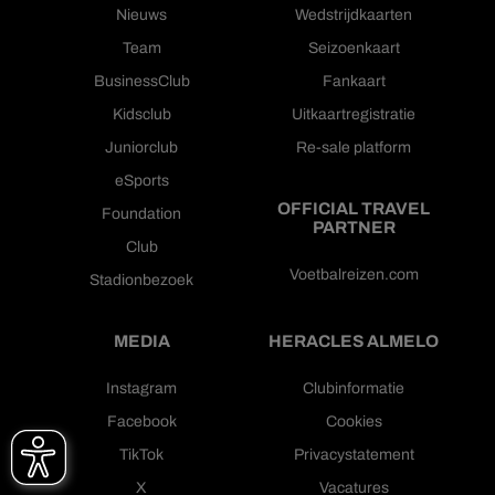
Nieuws
Wedstrijdkaarten
Team
Seizoenkaart
BusinessClub
Fankaart
Kidsclub
Uitkaartregistratie
Juniorclub
Re-sale platform
eSports
OFFICIAL TRAVEL
Foundation
PARTNER
Club
Voetbalreizen.com
Stadionbezoek
MEDIA
HERACLES ALMELO
Instagram
Clubinformatie
Facebook
Cookies
TikTok
Privacystatement
X
Vacatures