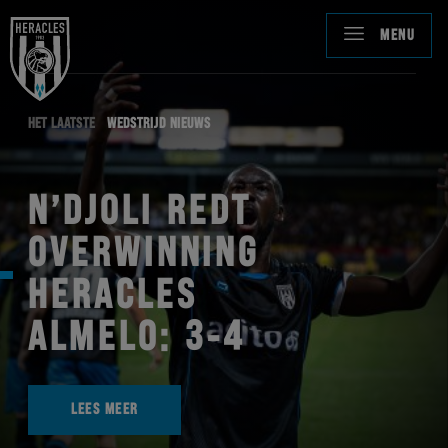
MENU
HET LAATSTE
WEDSTRIJD NIEUWS
N’DJOLI REDT
OVERWINNING
HERACLES
ALMELO: 3-4
LEES MEER