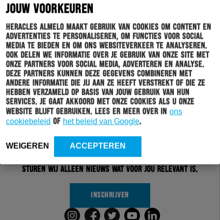
JOUW VOORKEUREN
Heracles Almelo maakt gebruik van cookies om content en
advertenties te personaliseren, om functies voor social
media te bieden en om ons websiteverkeer te analyseren.
Ook delen we informatie over je gebruik van onze site met
onze partners voor social media, adverteren en analyse.
Deze partners kunnen deze gegevens combineren met
andere informatie die jij aan ze heeft verstrekt of die ze
hebben verzameld op basis van jouw gebruik van hun
services. Je gaat akkoord met onze cookies als u onze
Schrijf je in voor onze nieuwsbrief
website blijft gebruiken. Lees er meer over in
ons
cookiebeleid
of
het beleid van Google
.
Wil jij altijd en overal op de hoogte gehouden worden
van al het clubnieuws? Schrijf je dan in voor de
WEIGEREN
ACCEPTEREN
nieuwsbrief van Heracles Almelo. Doordat je zelf aan
kan geven welk nieuws jij van ons wil ontvangen,
sturen wij alleen nieuws wat voor jou relevant is.
INSCHRIJVEN