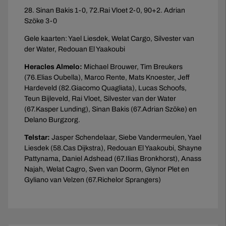
28. Sinan Bakis 1-0, 72.Rai Vloet 2-0, 90+2. Adrian
Szöke 3-0
Gele kaarten: Yael Liesdek, Welat Cargo, Silvester van
der Water, Redouan El Yaakoubi
Heracles Almelo:
Michael Brouwer, Tim Breukers
(76.Elias Oubella), Marco Rente, Mats Knoester, Jeff
Hardeveld (82.Giacomo Quagliata), Lucas Schoofs,
Teun Bijleveld, Rai Vloet, Silvester van der Water
(67.Kasper Lunding), Sinan Bakis (67.Adrian Szöke) en
Delano Burgzorg.
Telstar:
Jasper Schendelaar, Siebe Vandermeulen, Yael
Liesdek (58.Cas Dijkstra), Redouan El Yaakoubi, Shayne
Pattynama, Daniel Adshead (67.Ilias Bronkhorst), Anass
Najah, Welat Cagro, Sven van Doorm, Glynor Plet en
Gyliano van Velzen (67.Richelor Sprangers)