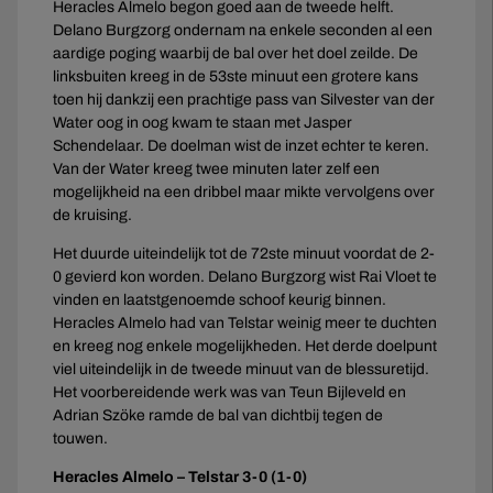
Heracles Almelo begon goed aan de tweede helft.
Delano Burgzorg ondernam na enkele seconden al een
aardige poging waarbij de bal over het doel zeilde. De
linksbuiten kreeg in de 53ste minuut een grotere kans
toen hij dankzij een prachtige pass van Silvester van der
Water oog in oog kwam te staan met Jasper
Schendelaar. De doelman wist de inzet echter te keren.
Van der Water kreeg twee minuten later zelf een
mogelijkheid na een dribbel maar mikte vervolgens over
de kruising.
Het duurde uiteindelijk tot de 72ste minuut voordat de 2-
0 gevierd kon worden. Delano Burgzorg wist Rai Vloet te
vinden en laatstgenoemde schoof keurig binnen.
Heracles Almelo had van Telstar weinig meer te duchten
en kreeg nog enkele mogelijkheden. Het derde doelpunt
viel uiteindelijk in de tweede minuut van de blessuretijd.
Het voorbereidende werk was van Teun Bijleveld en
Adrian Szöke ramde de bal van dichtbij tegen de
touwen.
Heracles Almelo – Telstar 3-0 (1-0)