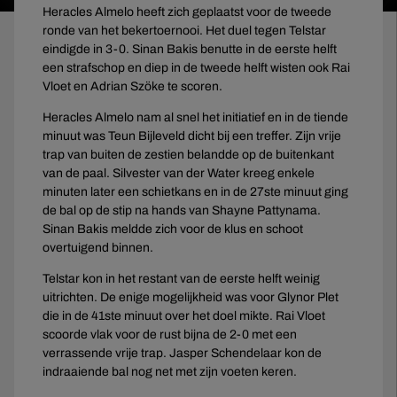
Heracles Almelo heeft zich geplaatst voor de tweede
ronde van het bekertoernooi. Het duel tegen Telstar
eindigde in 3-0. Sinan Bakis benutte in de eerste helft
een strafschop en diep in de tweede helft wisten ook Rai
Vloet en Adrian Szöke te scoren.
Heracles Almelo nam al snel het initiatief en in de tiende
minuut was Teun Bijleveld dicht bij een treffer. Zijn vrije
trap van buiten de zestien belandde op de buitenkant
van de paal. Silvester van der Water kreeg enkele
minuten later een schietkans en in de 27ste minuut ging
de bal op de stip na hands van Shayne Pattynama.
Sinan Bakis meldde zich voor de klus en schoot
overtuigend binnen.
Telstar kon in het restant van de eerste helft weinig
uitrichten. De enige mogelijkheid was voor Glynor Plet
die in de 41ste minuut over het doel mikte. Rai Vloet
scoorde vlak voor de rust bijna de 2-0 met een
verrassende vrije trap. Jasper Schendelaar kon de
indraaiende bal nog net met zijn voeten keren.