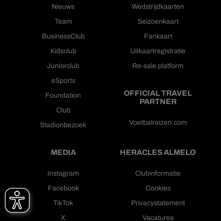
Nieuws
Wedstrijdkaarten
Team
Seizoenkaart
BusinessClub
Fankaart
Kidsclub
Uitkaartregistratie
Juniorclub
Re-sale platform
eSports
OFFICIAL TRAVEL
Foundation
PARTNER
Club
Voetbalreizen.com
Stadionbezoek
MEDIA
HERACLES ALMELO
Instagram
Clubinformatie
Facebook
Cookies
TikTok
Privacystatement
X
Vacatures