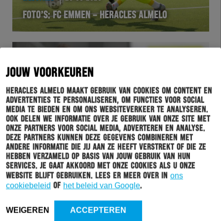
FOTO’S: FC EMMEN – HERACLES ALMELO
JOUW VOORKEUREN
Heracles Almelo maakt gebruik van cookies om content en
advertenties te personaliseren, om functies voor social
media te bieden en om ons websiteverkeer te analyseren.
Ook delen we informatie over je gebruik van onze site met
onze partners voor social media, adverteren en analyse.
Deze partners kunnen deze gegevens combineren met
WEDSTRIJD
19-08-2020
andere informatie die jij aan ze heeft verstrekt of die ze
hebben verzameld op basis van jouw gebruik van hun
KNOESTER EN BURGZORG BEZORGEN HERACLES
services. Je gaat akkoord met onze cookies als u onze
ALMELO DE WINST IN EMMEN
website blijft gebruiken. Lees er meer over in
ons
cookiebeleid
of
het beleid van Google
.
WEIGEREN
ACCEPTEREN