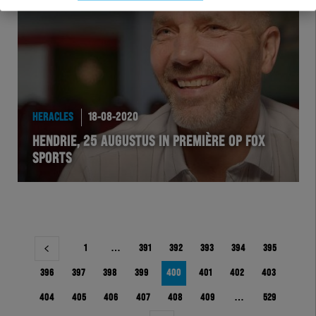
HERACLES
18-08-2020
HENDRIE, 25 AUGUSTUS IN PREMIÈRE OP FOX
SPORTS
Berichtnavigatie
1
…
391
392
393
394
395
396
397
398
399
400
401
402
403
404
405
406
407
408
409
…
529