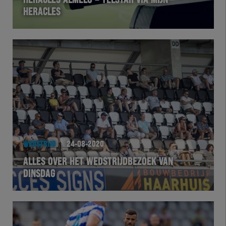
HERACLES ALMELO – TELSTAR VIA MIJN
HERACLES
VOLHER
HERTEL
Natuurgras
Wedstrijd
Heracles
WEDSTRIJD
24-08-2020
BusinessClub
ALLES OVER HET WEDSTRIJDBEZOEK VAN
DINSDAG
Foundation
Herakids