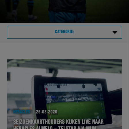
CATEGORIE:
Laatste
VVVHER
TELHER
HERVOL
HEREXC
HERACLES
25-08-2020
SEIZOENKAARTHOUDERS KIJKEN LIVE NAAR
EXCHER