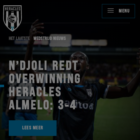
MENU
HET LAATSTE
WEDSTRIJD NIEUWS
N’DJOLI REDT
OVERWINNING
HERACLES
ALMELO: 3-4
LEES MEER