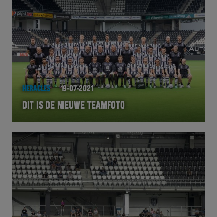
Team Zwart Wit
Futsal
eSports
Academie
HERACLES
19-07-2021
DIT IS DE NIEUWE TEAMFOTO