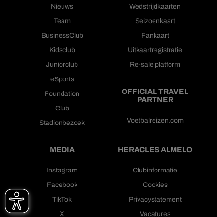
Nieuws
Wedstrijdkaarten
Team
Seizoenkaart
BusinessClub
Fankaart
Kidsclub
Uitkaartregistratie
Juniorclub
Re-sale platform
eSports
OFFICIAL TRAVEL
Foundation
PARTNER
Club
Voetbalreizen.com
Stadionbezoek
MEDIA
HERACLES ALMELO
Instagram
Clubinformatie
Facebook
Cookies
TikTok
Privacystatement
X
Vacatures