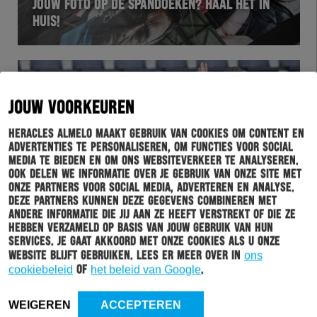
JOUW FOTO OP DE SPANDOEKEN? HAAL HET IN
HUIS!
JOUW VOORKEUREN
Heracles Almelo maakt gebruik van cookies om content en
advertenties te personaliseren, om functies voor social
media te bieden en om ons websiteverkeer te analyseren.
Ook delen we informatie over je gebruik van onze site met
onze partners voor social media, adverteren en analyse.
Deze partners kunnen deze gegevens combineren met
andere informatie die jij aan ze heeft verstrekt of die ze
WEDSTRIJD
16-07-2021
hebben verzameld op basis van jouw gebruik van hun
services. Je gaat akkoord met onze cookies als u onze
FOTO’S: HERACLES ALMELO – SV RÖDINGHAUSEN
website blijft gebruiken. Lees er meer over in
ons
cookiebeleid
of
het beleid van Google
.
WEIGEREN
ACCEPTEREN