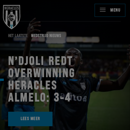
MENU
HET LAATSTE
WEDSTRIJD NIEUWS
N’DJOLI REDT
OVERWINNING
HERACLES
ALMELO: 3-4
LEES MEER