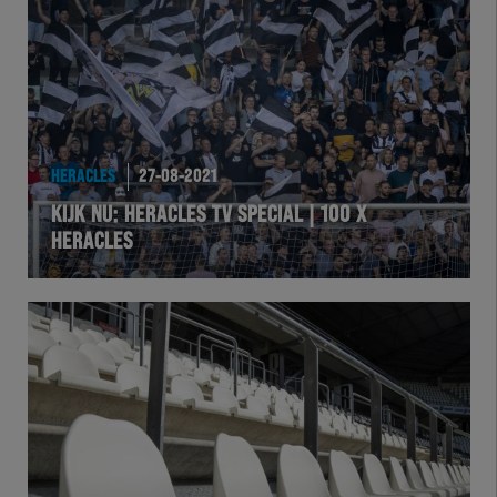
Team Zwart Wit
Futsal
eSports
HERACLES
27-08-2021
Academie
KIJK NU: HERACLES TV SPECIAL | 100 X
HERACLES