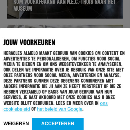
KOM VOORAFGAAND AAN N.E.C.-THUIS NAAR HET
MUSEUM
JOUW VOORKEUREN
Heracles Almelo maakt gebruik van cookies om content en
advertenties te personaliseren, om functies voor social
media te bieden en om ons websiteverkeer te analyseren.
Ook delen we informatie over je gebruik van onze site met
onze partners voor social media, adverteren en analyse.
Deze partners kunnen deze gegevens combineren met
HERACLES
24-08-2021
andere informatie die jij aan ze heeft verstrekt of die ze
hebben verzameld op basis van jouw gebruik van hun
WIE IS JOUW FAVORIETE HERACLES ALMELO
services. Je gaat akkoord met onze cookies als u onze
ICOON? STEM NU!
website blijft gebruiken. Lees er meer over in
ons
cookiebeleid
of
het beleid van Google
.
WEIGEREN
ACCEPTEREN