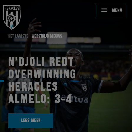
MENU
HET LAATSTE
WEDSTRIJD NIEUWS
N’DJOLI REDT
OVERWINNING
HERACLES
ALMELO: 3-4
LEES MEER