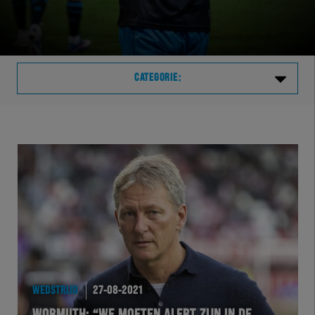
CATEGORIE:
Laatste
VVVHER
TELHER
HERVOL
HEREXC
WEDSTRIJD
27-08-2021
EXCHER