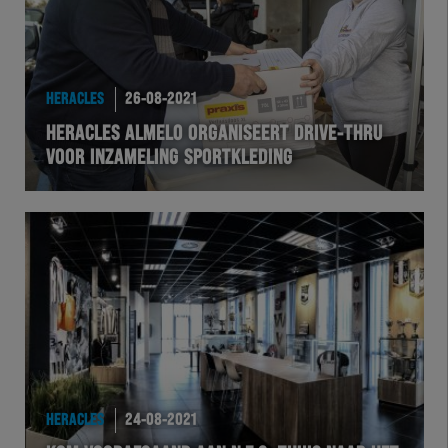
HERACLES
26-08-2021
HERACLES ALMELO ORGANISEERT DRIVE-THRU
VOOR INZAMELING SPORTKLEDING
HERACLES
24-08-2021