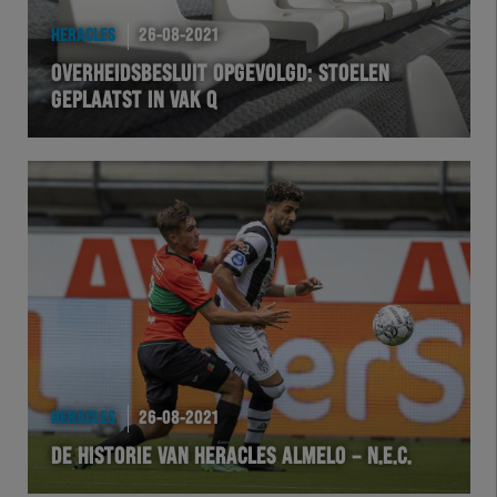
HERACLES
26-08-2021
OVERHEIDSBESLUIT OPGEVOLGD: STOELEN
GEPLAATST IN VAK Q
HERACLES
26-08-2021
DE HISTORIE VAN HERACLES ALMELO – N.E.C.