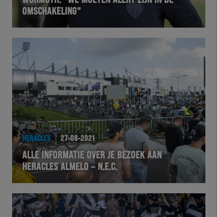
WORMUTH: “WE MOETEN ALERT ZIJN IN DE
OMSCHAKELING”
VOLHER
HERTEL
Natuurgras
Wedstrijd
Heracles
HERACLES
27-08-2021
BusinessClub
ALLE INFORMATIE OVER JE BEZOEK AAN
HERACLES ALMELO – N.E.C.
Foundation
Herakids