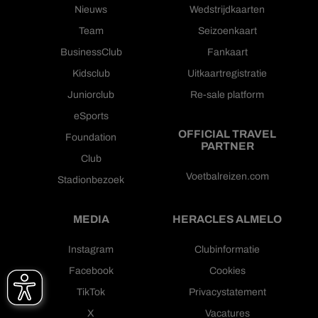
Nieuws
Wedstrijdkaarten
Team
Seizoenkaart
BusinessClub
Fankaart
Kidsclub
Uitkaartregistratie
Juniorclub
Re-sale platform
eSports
OFFICIAL TRAVEL
Foundation
PARTNER
Club
Voetbalreizen.com
Stadionbezoek
MEDIA
HERACLES ALMELO
Instagram
Clubinformatie
Facebook
Cookies
TikTok
Privacystatement
X
Vacatures