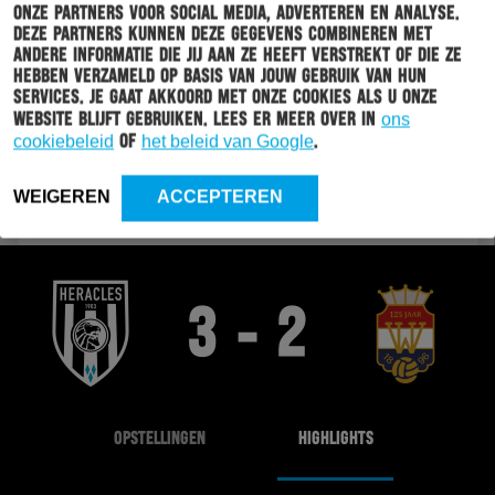
onze partners voor social media, adverteren en analyse.
Deze partners kunnen deze gegevens combineren met
17
0
Jong FC Utrecht
andere informatie die jij aan ze heeft verstrekt of die ze
hebben verzameld op basis van jouw gebruik van hun
18
0
VVV-Venlo
services. Je gaat akkoord met onze cookies als u onze
website blijft gebruiken. Lees er meer over in
ons
19
0
Vitesse
cookiebeleid
of
het beleid van Google
.
20
0
FC Volendam
WEIGEREN
ACCEPTEREN
3 - 2
OPSTELLINGEN
HIGHLIGHTS