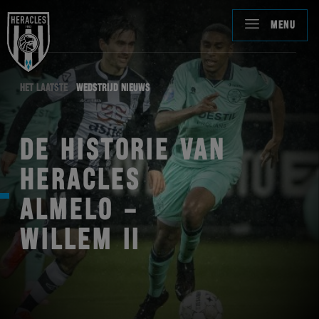
MENU
HET LAATSTE
WEDSTRIJD NIEUWS
DE HISTORIE VAN
HERACLES
ALMELO –
WILLEM II