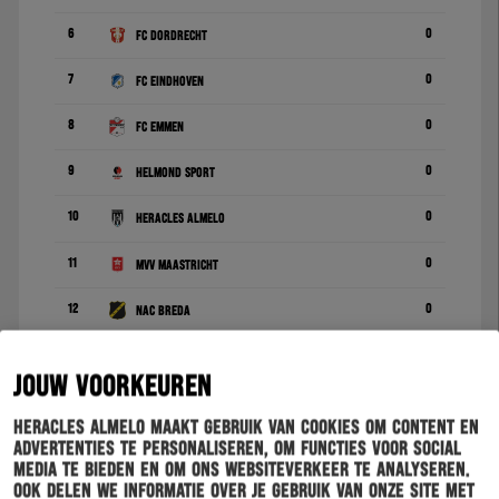
6
0
FC Dordrecht
7
0
FC Eindhoven
8
0
FC Emmen
9
0
Helmond Sport
10
0
Heracles Almelo
11
0
MVV Maastricht
12
0
NAC Breda
13
0
PSV
JOUW VOORKEUREN
14
0
RKC Waalwijk
Heracles Almelo maakt gebruik van cookies om content en
advertenties te personaliseren, om functies voor social
15
0
Roda JC
media te bieden en om ons websiteverkeer te analyseren.
Ook delen we informatie over je gebruik van onze site met
16
0
TOP Oss