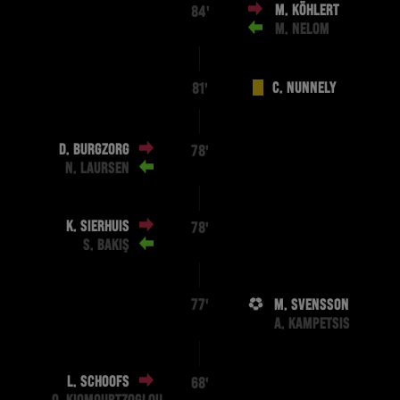
M. KÖHLERT
84'
M. NELOM
C. NUNNELY
81'
D. BURGZORG
78'
N. LAURSEN
K. SIERHUIS
78'
S. BAKIŞ
M. SVENSSON
77'
A. KAMPETSIS
L. SCHOOFS
68'