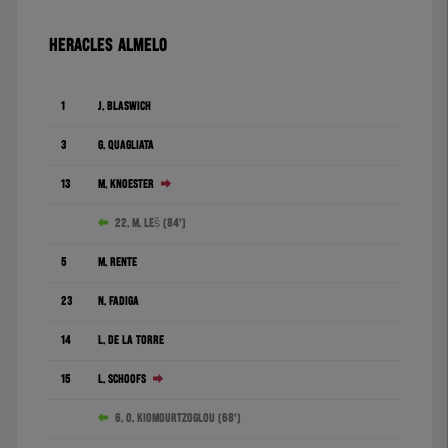
HERACLES ALMELO
1
J. Blaswich
3
G. Quagliata
13
M. Knoester
22. M. Leš (84')
5
M. Rente
23
N. Fadiga
14
L. de la Torre
15
L. Schoofs
6. O. Kiomourtzoglou (68')