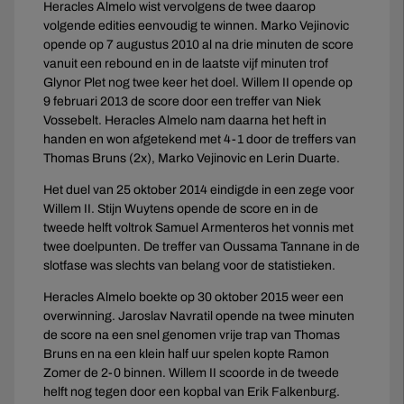
Heracles Almelo wist vervolgens de twee daarop
volgende edities eenvoudig te winnen. Marko Vejinovic
opende op 7 augustus 2010 al na drie minuten de score
vanuit een rebound en in de laatste vijf minuten trof
Glynor Plet nog twee keer het doel. Willem II opende op
9 februari 2013 de score door een treffer van Niek
Vossebelt. Heracles Almelo nam daarna het heft in
handen en won afgetekend met 4-1 door de treffers van
Thomas Bruns (2x), Marko Vejinovic en Lerin Duarte.
Het duel van 25 oktober 2014 eindigde in een zege voor
Willem II. Stijn Wuytens opende de score en in de
tweede helft voltrok Samuel Armenteros het vonnis met
twee doelpunten. De treffer van Oussama Tannane in de
slotfase was slechts van belang voor de statistieken.
Heracles Almelo boekte op 30 oktober 2015 weer een
overwinning. Jaroslav Navratil opende na twee minuten
de score na een snel genomen vrije trap van Thomas
Bruns en na een klein half uur spelen kopte Ramon
Zomer de 2-0 binnen. Willem II scoorde in de tweede
helft nog tegen door een kopbal van Erik Falkenburg.