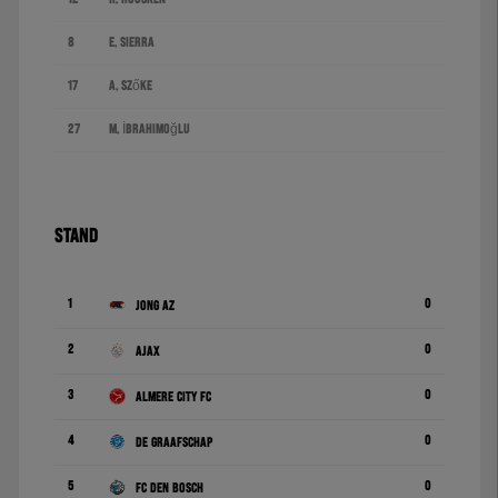
8
E. Sierra
17
A. Szőke
27
M. İbrahimoğlu
STAND
1
0
Jong AZ
2
0
Ajax
3
0
Almere City FC
4
0
De Graafschap
5
0
FC Den Bosch