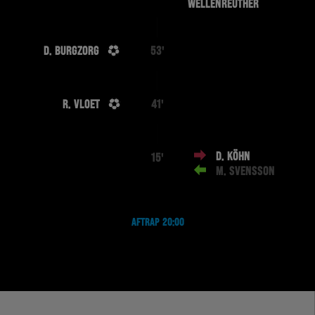
WELLENREUTHER
D. BURGZORG
53'
R. VLOET
41'
D. KÖHN
15'
M. SVENSSON
AFTRAP 20:00