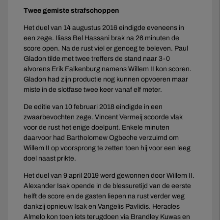
Twee gemiste strafschoppen
Het duel van 14 augustus 2016 eindigde eveneens in
een zege. Iliass Bel Hassani brak na 26 minuten de
score open. Na de rust viel er genoeg te beleven. Paul
Gladon tilde met twee treffers de stand naar 3-0
alvorens Erik Falkenburg namens Willem II kon scoren.
Gladon had zijn productie nog kunnen opvoeren maar
miste in de slotfase twee keer vanaf elf meter.
De editie van 10 februari 2018 eindigde in een
zwaarbevochten zege. Vincent Vermeij scoorde vlak
voor de rust het enige doelpunt. Enkele minuten
daarvoor had Bartholomew Ogbeche verzuimd om
Willem II op voorsprong te zetten toen hij voor een leeg
doel naast prikte.
Het duel van 9 april 2019 werd gewonnen door Willem II.
Alexander Isak opende in de blessuretijd van de eerste
helft de score en de gasten liepen na rust verder weg
dankzij opnieuw Isak en Vangelis Pavlidis. Heracles
Almelo kon toen iets terugdoen via Brandley Kuwas en