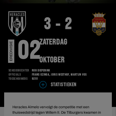
3 - 2
ZATERDAG
02
EREDIVISIE
OKTOBER
Scheidsrechter
Rob Dieperink
Officials
Frans Ozinga, Joris Westhof, Martijn Vos
Toeschouwers
9251
STATISTIEKEN
Heracles Almelo vervolgt de competitie met een
thuiswedstrijd tegen Willem II. De Tilburgers kwamen in