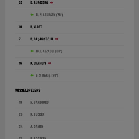
37
D. Burgzorg
11. N. Laursen (78')
10
R. Vloet
7
B. Başaçıkoğlu
18. I. Azzaoui (68')
16
K. Sierhuis
9. S. Bakış (78')
WISSELSPELERS
19
N. Bakboord
26
K. Bucker
34
A. Damen
12
R. Roosken