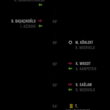
O. KIOMOURTZOGLOU
B. BAŞAÇIKOĞLU
68'
I. AZZAOUI
M. KÖHLERT
66'
R. MEERVELD
K. WRIEDT
60'
A. KAMPETSIS
G. SAĞLAM
60'
R. MEERVELD
T.
54'