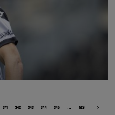
341
342
343
344
345
…
529