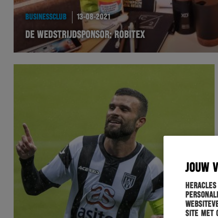
BUSINESSCLUB
13-08-2021
DE WEDSTRIJDSPONSOR: ROBITEX
JOUW 
Heracles
personali
websiteve
site met 