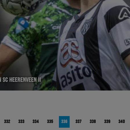
 SC HEERENVEEN II
332
333
334
335
336
337
338
339
340