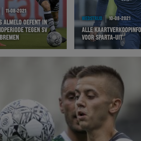
11-08-2021
WEDSTRIJD
10-08-2021
S ALMELO OEFENT IN
NDPERIODE TEGEN SV
ALLE KAARTVERKOOPINF
 BREMEN
VOOR SPARTA-UIT