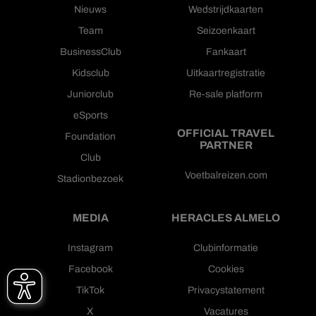
Nieuws
Wedstrijdkaarten
Team
Seizoenkaart
BusinessClub
Fankaart
Kidsclub
Uitkaartregistratie
Juniorclub
Re-sale platform
eSports
OFFICIAL TRAVEL
Foundation
PARTNER
Club
Voetbalreizen.com
Stadionbezoek
MEDIA
HERACLES ALMELO
Instagram
Clubinformatie
Facebook
Cookies
TikTok
Privacystatement
X
Vacatures