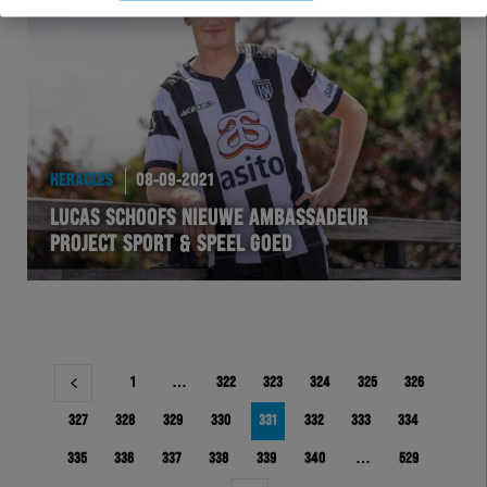
HERACLES
08-09-2021
LUCAS SCHOOFS NIEUWE AMBASSADEUR
PROJECT SPORT & SPEEL GOED
Berichtnavigatie
1
…
322
323
324
325
326
327
328
329
330
331
332
333
334
335
336
337
338
339
340
…
529