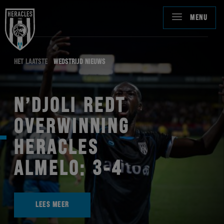
MENU
HET LAATSTE
WEDSTRIJD NIEUWS
N’DJOLI REDT
OVERWINNING
HERACLES
ALMELO: 3-4
LEES MEER