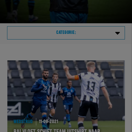
CATEGORIE:
Laatste
VVVHER
TELHER
HERVOL
HEREXC
WEDSTRIJD
11-09-2021
EXCHER