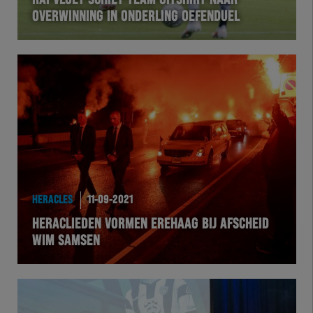
RAI VLOET SCHIET TEAM UITSHIRT NAAR
OVERWINNING IN ONDERLING OEFENDUEL
VOLHER
HERTEL
Natuurgras
Wedstrijd
Heracles
HERACLES
11-09-2021
BusinessClub
HERACLIEDEN VORMEN EREHAAG BIJ AFSCHEID
WIM SAMSEN
Foundation
Herakids