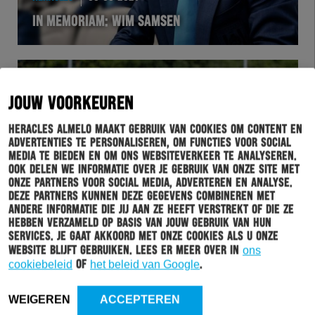
IN MEMORIAM: WIM SAMSEN
JOUW VOORKEUREN
Heracles Almelo maakt gebruik van cookies om content en
advertenties te personaliseren, om functies voor social
media te bieden en om ons websiteverkeer te analyseren.
Ook delen we informatie over je gebruik van onze site met
onze partners voor social media, adverteren en analyse.
Deze partners kunnen deze gegevens combineren met
HERACLES
09-09-2021
andere informatie die jij aan ze heeft verstrekt of die ze
hebben verzameld op basis van jouw gebruik van hun
FOTO’S: BEACHVOLLEYBAL ALS ALTERNATIEVE
services. Je gaat akkoord met onze cookies als u onze
TRAINING OP ZONNIGE DAG
website blijft gebruiken. Lees er meer over in
ons
cookiebeleid
of
het beleid van Google
.
WEIGEREN
ACCEPTEREN