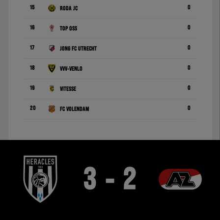
15
0
Roda JC
16
0
TOP Oss
17
0
Jong FC Utrecht
18
0
VVV-Venlo
19
0
Vitesse
20
0
FC Volendam
3 - 2