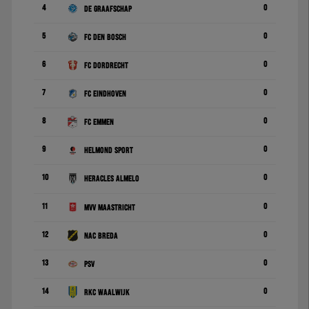
4
0
De Graafschap
5
0
FC Den Bosch
6
0
FC Dordrecht
7
0
FC Eindhoven
8
0
FC Emmen
9
0
Helmond Sport
10
0
Heracles Almelo
11
0
MVV Maastricht
12
0
NAC Breda
13
0
PSV
14
0
RKC Waalwijk