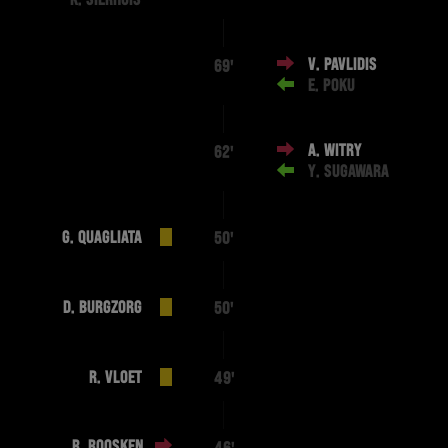
K. SIERHUIS
V. PAVLIDIS
69'
E. POKU
A. WITRY
62'
Y. SUGAWARA
G. QUAGLIATA
50'
D. BURGZORG
50'
R. VLOET
49'
R. ROOSKEN