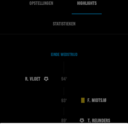
OPSTELLINGEN
HIGHLIGHTS
STATISTIEKEN
EINDE WEDSTRIJD
R. VLOET
94'
F. MIDTSJØ
93'
T. REIJNDERS
89'
F. MIDTSJØ