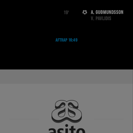
A. GUÐMUNDSSON
19'
V. PAVLIDIS
AFTRAP 16:49