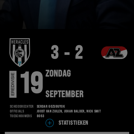
3 - 2
ZONDAG
19
EREDIVISIE
SEPTEMBER
Scheidsrechter
Serdar Gözübüyük
Officials
Joost van Zuilen, Johan Balder, Nick Smit
Toeschouwers
8053
STATISTIEKEN