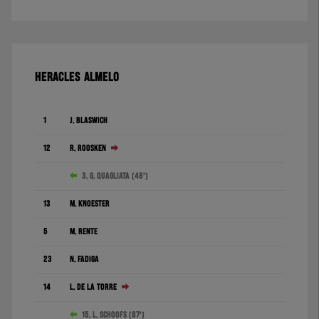
HERACLES ALMELO
1
J. Blaswich
12
R. Roosken
3. G. Quagliata (46')
13
M. Knoester
5
M. Rente
23
N. Fadiga
14
L. de la Torre
15. L. Schoofs (87')