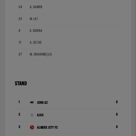
34
A. Damen
22
M. Leš
8
E. Sierra
17
A. Szőke
27
M. İbrahimoğlu
STAND
1
0
Jong AZ
2
0
Ajax
3
0
Almere City FC