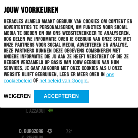
JOUW VOORKEUREN
L. DE LA TORRE
87'
Heracles Almelo maakt gebruik van cookies om content en
L. SCHOOFS
advertenties te personaliseren, om functies voor social
media te bieden en om ons websiteverkeer te analyseren.
Ook delen we informatie over je gebruik van onze site met
onze partners voor social media, adverteren en analyse.
T. LETSCHERT
86'
Deze partners kunnen deze gegevens combineren met
T. REIJNDERS
andere informatie die jij aan ze heeft verstrekt of die ze
hebben verzameld op basis van jouw gebruik van hun
services. Je gaat akkoord met onze cookies als u onze
A.
86'
website blijft gebruiken. Lees er meer over in
ons
GUÐMUNDSSON
cookiebeleid
of
het beleid van Google
.
S. BEUKEMA
WEIGEREN
ACCEPTEREN
K. SIERHUIS
75'
I. AZZAOUI
D. BURGZORG
72'