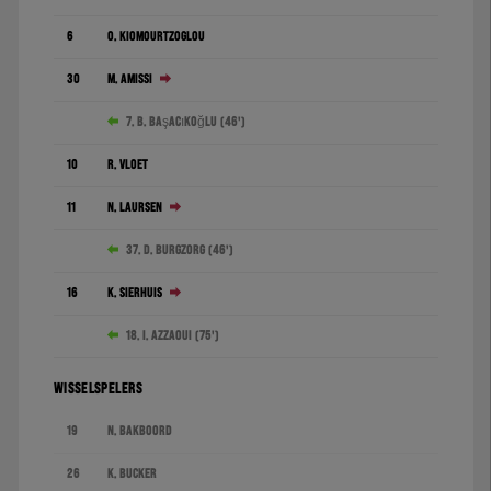
6
O. Kiomourtzoglou
30
M. Amissi
7. B. Başaçıkoğlu (46')
10
R. Vloet
11
N. Laursen
37. D. Burgzorg (46')
16
K. Sierhuis
18. I. Azzaoui (75')
WISSELSPELERS
19
N. Bakboord
26
K. Bucker