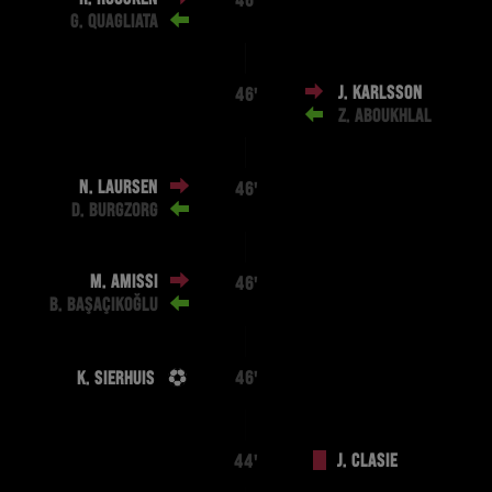
46'
G. QUAGLIATA
J. KARLSSON
46'
Z. ABOUKHLAL
N. LAURSEN
46'
D. BURGZORG
M. AMISSI
46'
B. BAŞAÇIKOĞLU
K. SIERHUIS
46'
J. CLASIE
44'