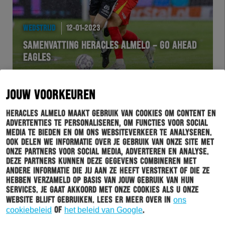
WEDSTRIJD
12-01-2023
SAMENVATTING HERACLES ALMELO – GO AHEAD
EAGLES
JOUW VOORKEUREN
Heracles Almelo maakt gebruik van cookies om content en
advertenties te personaliseren, om functies voor social
media te bieden en om ons websiteverkeer te analyseren.
Ook delen we informatie over je gebruik van onze site met
onze partners voor social media, adverteren en analyse.
Deze partners kunnen deze gegevens combineren met
andere informatie die jij aan ze heeft verstrekt of die ze
hebben verzameld op basis van jouw gebruik van hun
services. Je gaat akkoord met onze cookies als u onze
website blijft gebruiken. Lees er meer over in
ons
WEDSTRIJD
12-01-2023
cookiebeleid
of
het beleid van Google
.
ROBIN JALVING: “ER ZAT MEER IN”