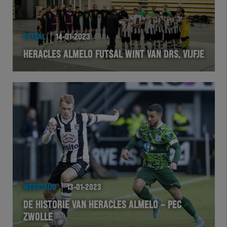
HEREXC
EXCHER
FUTSAL
14-01-2023
HERACLES ALMELO FUTSAL WINT VAN DRS. VIJFJE
VOLHER
HERTEL
Natuurgras
Wedstrijd
Heracles
WEDSTRIJD
13-01-2023
BusinessClub
DE HISTORIE VAN HERACLES ALMELO – PEC
ZWOLLE
Foundation