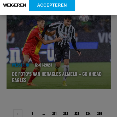
WEIGEREN
ACCEPTEREN
WEDSTRIJD
12-01-2023
DE FOTO’S VAN HERACLES ALMELO – GO AHEAD
EAGLES
Berichtnavigatie
1
…
231
232
233
234
235