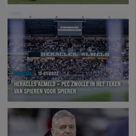
Herakids
Team Zwart Wit
Futsal
eSports
HERACLES
13-01-2023
Academie
HERACLES ALMELO – PEC ZWOLLE IN HET TEKEN
VAN SPIEREN VOOR SPIEREN