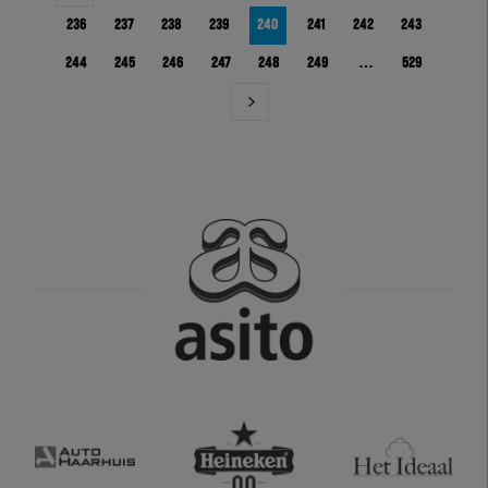
236
237
238
239
240
241
242
243
244
245
246
247
248
249
…
529