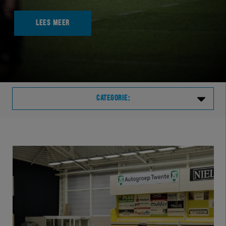
LEES MEER
CATEGORIE:
Laatste
VVVHER
TELHER
HERVOL