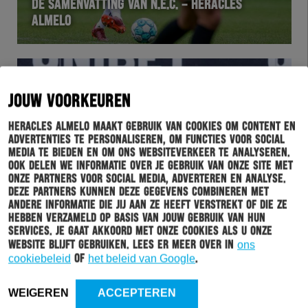
DE SAMENVATTING VAN N.E.C. – HERACLES
ALMELO
JOUW VOORKEUREN
Heracles Almelo maakt gebruik van cookies om content en
advertenties te personaliseren, om functies voor social
media te bieden en om ons websiteverkeer te analyseren.
Ook delen we informatie over je gebruik van onze site met
onze partners voor social media, adverteren en analyse.
Deze partners kunnen deze gegevens combineren met
WEDSTRIJD
30-12-2022
andere informatie die jij aan ze heeft verstrekt of die ze
hebben verzameld op basis van jouw gebruik van hun
LUCAS SCHOOFS: “WE GAVEN DE GOALS
services. Je gaat akkoord met onze cookies als u onze
MAKKELIJK WEG”
website blijft gebruiken. Lees er meer over in
ons
cookiebeleid
of
het beleid van Google
.
WEIGEREN
ACCEPTEREN