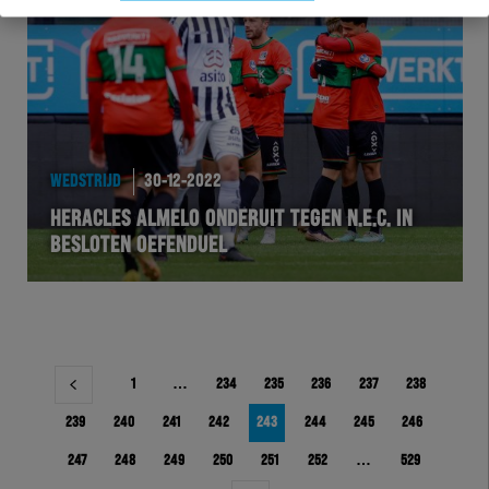
WEDSTRIJD
30-12-2022
HERACLES ALMELO ONDERUIT TEGEN N.E.C. IN
BESLOTEN OEFENDUEL
Berichtnavigatie
1
…
234
235
236
237
238
239
240
241
242
243
244
245
246
247
248
249
250
251
252
…
529