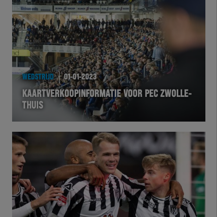
Team Zwart Wit
Futsal
eSports
WEDSTRIJD
01-01-2023
Academie
KAARTVERKOOPINFORMATIE VOOR PEC ZWOLLE-
THUIS