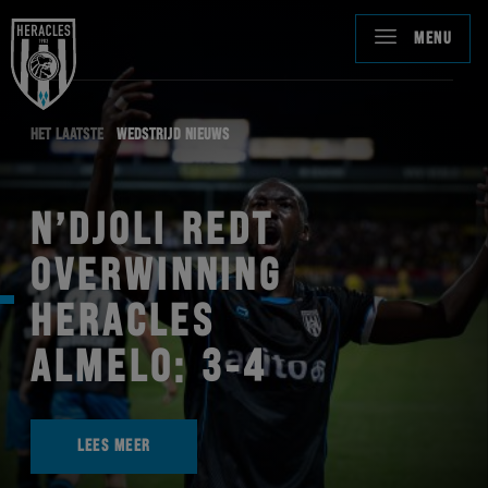
MENU
HET LAATSTE
WEDSTRIJD NIEUWS
N’DJOLI REDT
OVERWINNING
HERACLES
ALMELO: 3-4
LEES MEER