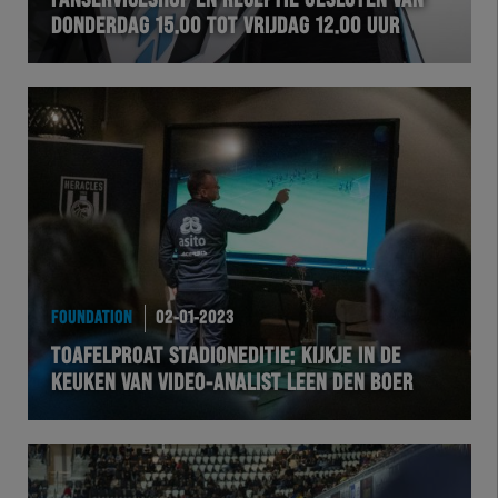
FANSERVICESHOP EN RECEPTIE GESLOTEN VAN
DONDERDAG 15.00 TOT VRIJDAG 12.00 UUR
VOLHER
HERTEL
Natuurgras
Wedstrijd
Heracles
FOUNDATION
02-01-2023
BusinessClub
TOAFELPROAT STADIONEDITIE: KIJKJE IN DE
KEUKEN VAN VIDEO-ANALIST LEEN DEN BOER
Foundation
Herakids