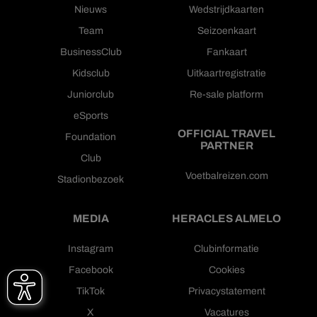
Nieuws
Wedstrijdkaarten
Team
Seizoenkaart
BusinessClub
Fankaart
Kidsclub
Uitkaartregistratie
Juniorclub
Re-sale platform
eSports
OFFICIAL TRAVEL
Foundation
PARTNER
Club
Voetbalreizen.com
Stadionbezoek
MEDIA
HERACLES ALMELO
Instagram
Clubinformatie
Facebook
Cookies
TikTok
Privacystatement
X
Vacatures