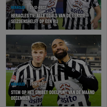
HERACLES
31-12-2022
HERACLES TV: ALLE GOALS VAN DE EERSTE
SEIZOENSHELFT OP EEN RIJ
HERACLES
31-12-2022
STEM OP HET UNIBET DOELPUNT VAN DE MAAND
DECEMBER