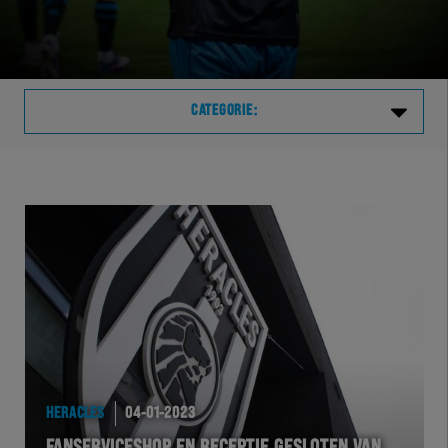
CATEGORIE:
Laatste
VVVHER
TELHER
HERVOL
HEREXC
HERACLES
04-01-2023
EXCHER