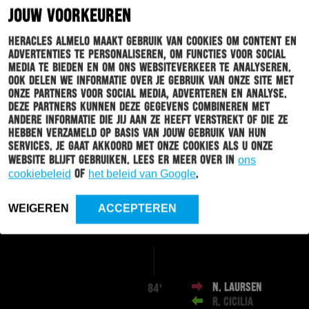
JOUW VOORKEUREN
3 - 1
Heracles Almelo maakt gebruik van cookies om content en
advertenties te personaliseren, om functies voor social
media te bieden en om ons websiteverkeer te analyseren.
Ook delen we informatie over je gebruik van onze site met
onze partners voor social media, adverteren en analyse.
OPSTELLINGEN
HIGHLIGHTS
Deze partners kunnen deze gegevens combineren met
andere informatie die jij aan ze heeft verstrekt of die ze
hebben verzameld op basis van jouw gebruik van hun
services. Je gaat akkoord met onze cookies als u onze
STATISTIEKEN
website blijft gebruiken. Lees er meer over in
ons
cookiebeleid
of
het beleid van Google
.
WEIGEREN
ACCEPTEREN
EINDE WEDSTRIJD
N. LAURSEN
84'
R. CICILIA