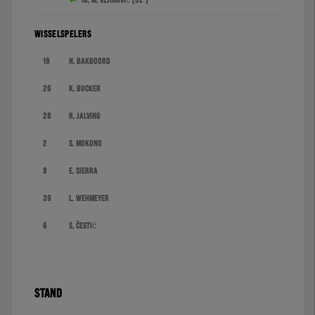
18. M. Vejinović (32')
WISSELSPELERS
19
N. Bakboord
26
K. Bucker
28
R. Jalving
2
S. Mokono
8
E. Sierra
39
L. Wehmeyer
6
S. Čestić
STAND