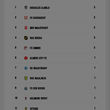
1
3
Heracles Almelo
2
3
FC Dordrecht
3
3
MVV Maastricht
4
3
NAC Breda
5
3
FC Emmen
6
1
Almere City FC
7
1
De Graafschap
8
1
RKC Waalwijk
9
1
FC Den Bosch
10
1
Helmond Sport
11
1
Vitesse