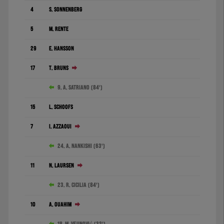
4
S. Sonnenberg
5
M. Rente
29
E. Hansson
17
T. Bruns
9. A. Satriano (84')
15
L. Schoofs
7
I. Azzaoui
24. A. Nankishi (63')
11
N. Laursen
23. R. Cicilia (84')
10
A. Ouahim