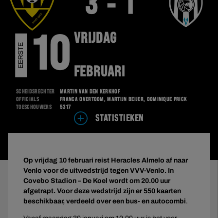
3 - 1
VRIJDAG
10
E
E
R
S
T
E
D
I
V
I
S
I
E
FEBRUARI
Scheidsrechter
Martin van den Kerkhof
Officials
Franca Overtoom, Martijn Beijer, Dominique Prick
Toeschouwers
5317
STATISTIEKEN
Op vrijdag 10 februari reist Heracles Almelo af naar
Venlo voor de uitwedstrijd tegen VVV-Venlo. In
Covebo Stadion – De Koel wordt om 20.00 uur
afgetrapt. Voor deze wedstrijd zijn er 550 kaarten
beschikbaar, verdeeld over een bus- en autocombi
.