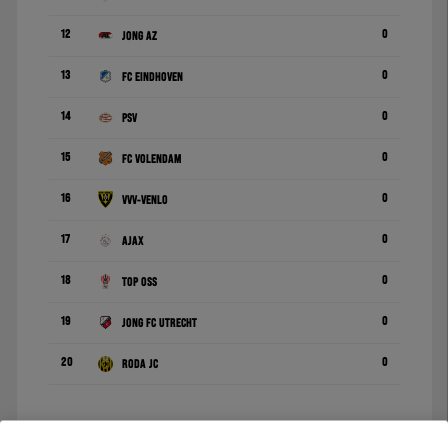
12
0
Jong AZ
13
0
FC Eindhoven
14
0
PSV
15
0
FC Volendam
16
0
VVV-Venlo
17
0
Ajax
18
0
TOP Oss
19
0
Jong FC Utrecht
20
0
Roda JC