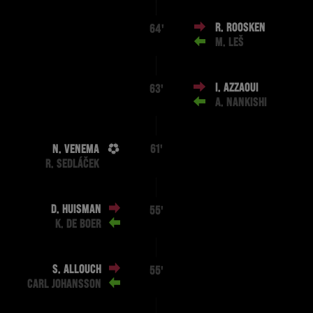
R. ROOSKEN
64'
M. LEŠ
I. AZZAOUI
63'
A. NANKISHI
N. VENEMA
61'
R. SEDLÁČEK
D. HUISMAN
55'
K. DE BOER
S. ALLOUCH
55'
CARL JOHANSSON