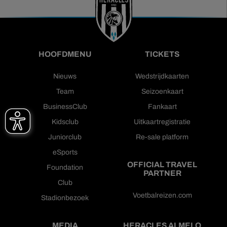
HOOFDMENU
TICKETS
Nieuws
Wedstrijdkaarten
Team
Seizoenkaart
BusinessClub
Fankaart
Kidsclub
Uitkaartregistratie
Juniorclub
Re-sale platform
eSports
OFFICIAL TRAVEL
Foundation
PARTNER
Club
Voetbalreizen.com
Stadionbezoek
MEDIA
HERACLES ALMELO