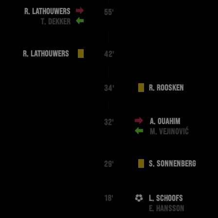
R. LATHOUWERS
55'
T. DEKKER
R. LATHOUWERS
42'
R. ROOSKEN
34'
A. OUAHIM
32'
M. VEJINOVIĆ
S. SONNENBERG
29'
L. SCHOOFS
18'
E. HANSSON