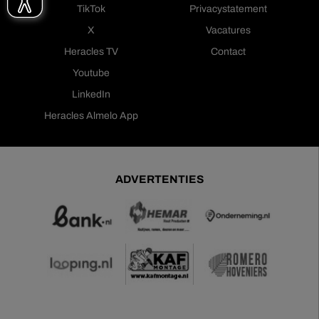
TikTok
Privacystatement
X
Vacatures
Heracles TV
Contact
Youtube
LinkedIn
Heracles Almelo App
ADVERTENTIES