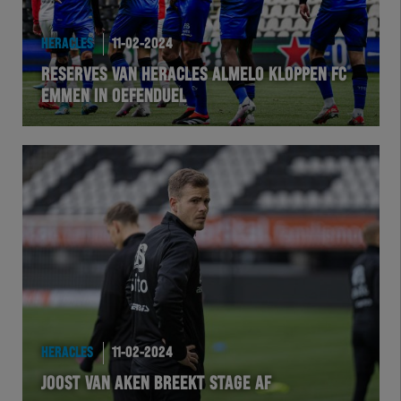
HEREXC
HERACLES
11-02-2024
EXCHER
RESERVES VAN HERACLES ALMELO KLOPPEN FC
EMMEN IN OEFENDUEL
VOLHER
HERTEL
Natuurgras
Wedstrijd
Heracles
BusinessClub
HERACLES
11-02-2024
JOOST VAN AKEN BREEKT STAGE AF
Foundation