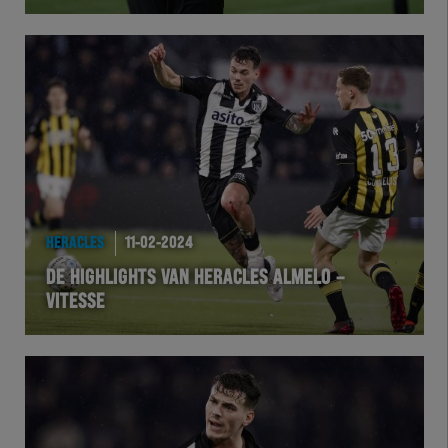
Herakids
Team Zwart Wit
Futsal
eSports
HERACLES
11-02-2024
Academie
DE HIGHLIGHTS VAN HERACLES ALMELO –
VITESSE