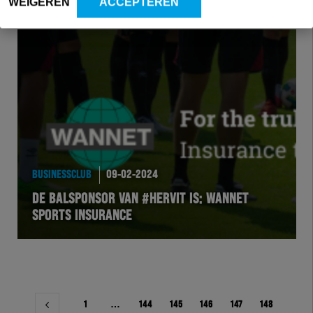
WEIGEREN
ACCEPTEREN
BUSINESSCLUB
09-02-2024
DE BALSPONSOR VAN #HERVIT IS: WANNET
SPORTS INSURANCE
Berichtnavigatie
1
…
144
145
146
147
148