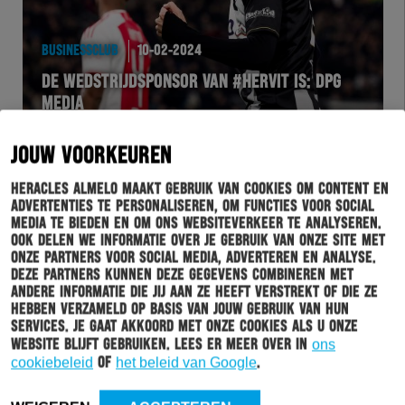
BUSINESSCLUB
10-02-2024
DE WEDSTRIJDSPONSOR VAN #HERVIT IS: DPG
MEDIA
JOUW VOORKEUREN
Heracles Almelo maakt gebruik van cookies om content en
advertenties te personaliseren, om functies voor social
media te bieden en om ons websiteverkeer te analyseren.
Ook delen we informatie over je gebruik van onze site met
onze partners voor social media, adverteren en analyse.
Deze partners kunnen deze gegevens combineren met
andere informatie die jij aan ze heeft verstrekt of die ze
hebben verzameld op basis van jouw gebruik van hun
services. Je gaat akkoord met onze cookies als u onze
HERACLES
09-02-2024
website blijft gebruiken. Lees er meer over in
ons
cookiebeleid
of
het beleid van Google
.
DE KEERSMAECKER: “HET MOET ONZE KANT
WEER OPVALLEN”