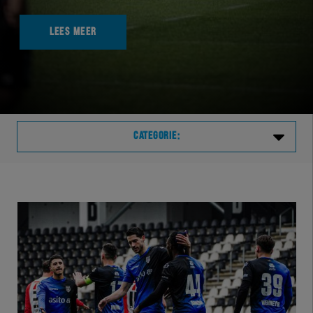
LEES MEER
CATEGORIE:
Laatste
VVVHER
TELHER
HERVOL