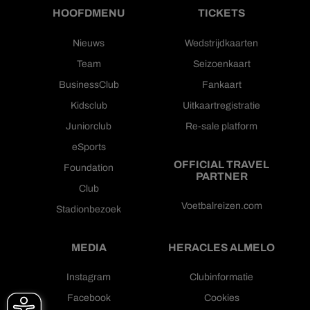
HOOFDMENU
TICKETS
Nieuws
Wedstrijdkaarten
Team
Seizoenkaart
BusinessClub
Fankaart
Kidsclub
Uitkaartregistratie
Juniorclub
Re-sale platform
eSports
OFFICIAL TRAVEL
Foundation
PARTNER
Club
Voetbalreizen.com
Stadionbezoek
MEDIA
HERACLES ALMELO
Instagram
Clubinformatie
Facebook
Cookies