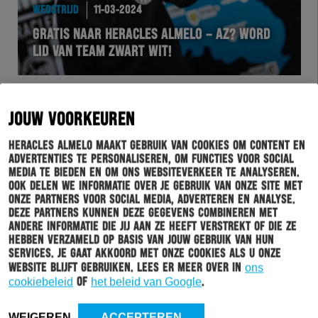
WEDSTRIJD
11-03-2024
GRATIS NAAR HERACLES ALMELO – AZ? WORD
LID VAN TEAM ZWART WIT!
JOUW VOORKEUREN
Heracles Almelo maakt gebruik van cookies om content en
advertenties te personaliseren, om functies voor social
media te bieden en om ons websiteverkeer te analyseren.
Ook delen we informatie over je gebruik van onze site met
onze partners voor social media, adverteren en analyse.
Deze partners kunnen deze gegevens combineren met
andere informatie die jij aan ze heeft verstrekt of die ze
HERACLES
11-03-2024
hebben verzameld op basis van jouw gebruik van hun
services. Je gaat akkoord met onze cookies als u onze
CLINIC VAN HERACLES PASSEND VOETBAL BIJ V.V.
website blijft gebruiken. Lees er meer over in
ons
REUTUM
cookiebeleid
of
het beleid van Google
.
WEIGEREN
ACCEPTEREN