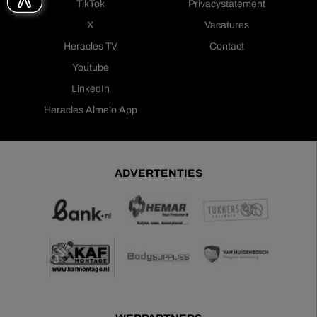
TikTok
Privacystatement
X
Vacatures
Heracles TV
Contact
Youtube
LinkedIn
Heracles Almelo App
ADVERTENTIES