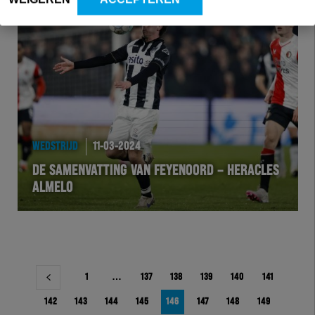
WEDSTRIJD
11-03-2024
DE SAMENVATTING VAN FEYENOORD – HERACLES
ALMELO
Berichtnavigatie
1
…
137
138
139
140
141
142
143
144
145
146
147
148
149