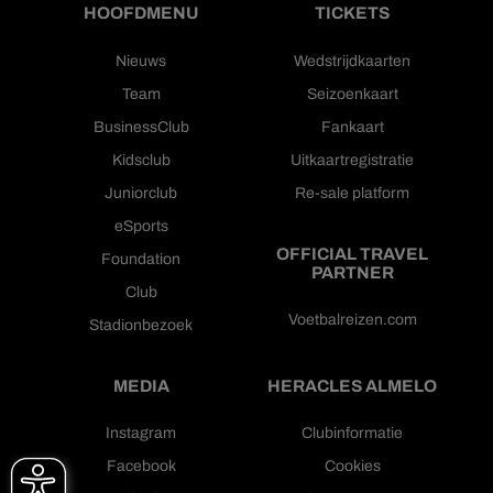
HOOFDMENU
TICKETS
Nieuws
Wedstrijdkaarten
Team
Seizoenkaart
BusinessClub
Fankaart
Kidsclub
Uitkaartregistratie
Juniorclub
Re-sale platform
eSports
OFFICIAL TRAVEL
Foundation
PARTNER
Club
Voetbalreizen.com
Stadionbezoek
MEDIA
HERACLES ALMELO
Instagram
Clubinformatie
Facebook
Cookies