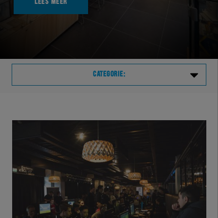
LEES MEER
CATEGORIE:
Laatste
VVVHER
TELHER
HERVOL
HEREXC