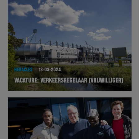
Herakids
Team Zwart Wit
Futsal
eSports
Academie
HERACLES
13-03-2024
VACATURE: VERKEERSREGELAAR (VRIJWILLIGER)