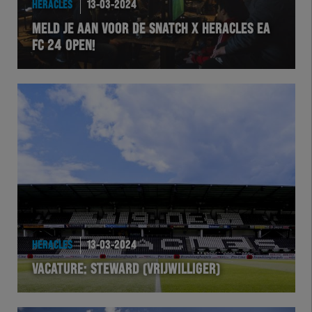
HERACLES
13-03-2024
EXCHER
MELD JE AAN VOOR DE SNATCH X HERACLES EA
FC 24 OPEN!
VOLHER
HERTEL
Natuurgras
Wedstrijd
Heracles
BusinessClub
HERACLES
13-03-2024
VACATURE: STEWARD (VRIJWILLIGER)
Foundation